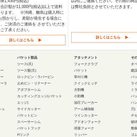
1,430円(税込)
以内にご連絡ください。その際の商
合計額が11,000円(税込)以上で送料
は弊社負担とさせていただきます。
なります。 ※沖縄、離島は購入時に
0円お預かりし、差額が発生する場合に
、ご決済のご連絡を させていただき
でご了承ください。
バケット部品
アタッチメント
そ
ー
ツース(爪)
フォーククラブ
オ
ラー
ツース盤(爪)
バケット
建
ラー
ロックピン・ラバーピン
草刈り機
バ
ローラ
止めピン・リテーナー
クイックヒッチ
ラ
アダプターシム
大割機
ミ
カッティングエッジ(バケット
小割機
バ
エッジ)
油圧ブレーカー
ハ
シュ
サイドカッター
アーム補強板
刃)
バケットピン
ツインカッター
チ
スペーサーシム
アドオンフォーク
破
バケットフック
溶接フォーク
敷
Hリンク
リッパー
ゴ