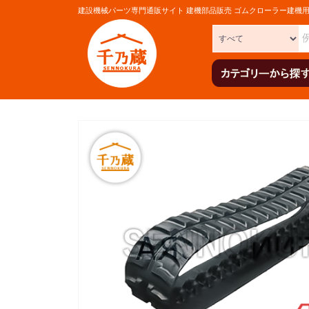
建設機械パーツ専門通販サイト 建機部品販売 ゴムクローラー建機