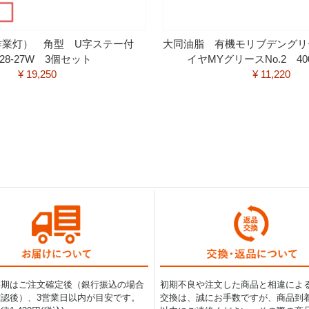
（作業灯） 角型 U字ステー付
大同油脂 有機モリブデングリ
028-27W 3個セット
イヤMYグリースNo.2 40
¥ 19,250
¥ 11,220
納期はご注文確定後（銀行振込の場合
初期不良や注文した商品と相違によ
認後）、3営業日以内が目安です。
交換は、誠にお手数ですが、商品到着