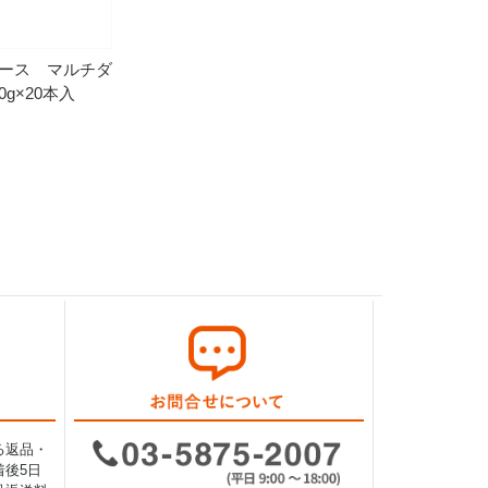
ース マルチダ
0g×20本入
る返品・
後5日