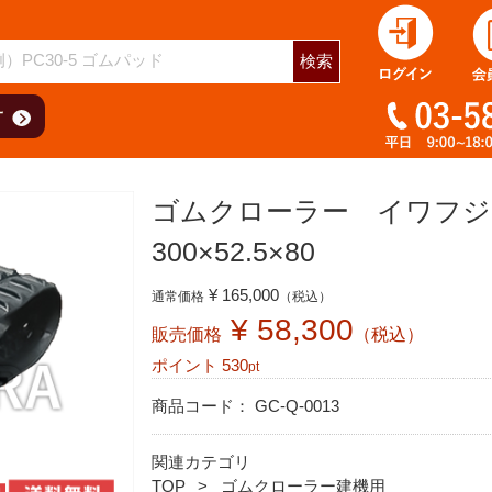
用
検索
ゴムクローラー イワフジ
300×52.5×80
¥ 165,000
通常価格
（税込）
¥ 58,300
販売価格
（税込）
ポイント
530
pt
商品コード：
GC-Q-0013
関連カテゴリ
TOP
ゴムクローラー建機用