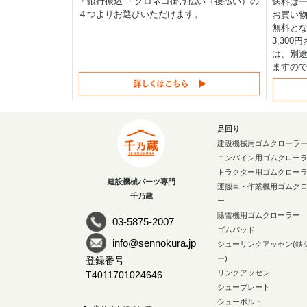
・銀行振込 ・クロネコ掛け払い（後払い）の
送料は一律
４つよりお選びいただけます。
お買い物
無料と
3,30
は、別途
ますの
足回り
建設機械用ゴムクローラ
コンバイン用ゴムクロー
トラクター用ゴムクロー
建設機械パーツ専門
運搬車・作業機用ゴムク
千乃蔵
ー
除雪機用ゴムクローラー
03-5875-2007
ゴムパッド
info@sennokura.jp
シューリンクアッセン(鉄
ー)
登録番号
リンクアッセン
T4011701024646
シュープレート
シューボルト