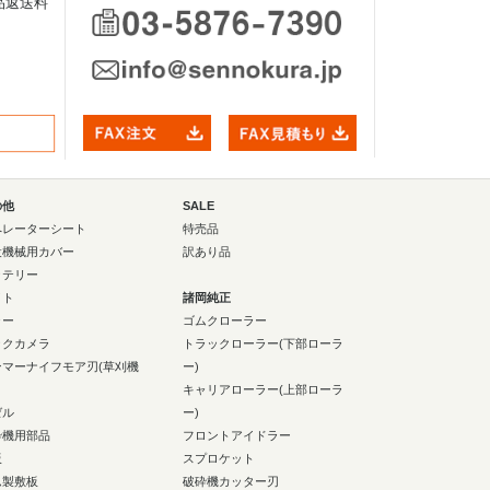
品返送料
の他
SALE
ペレーターシート
特売品
設機械用カバー
訳あり品
ッテリー
イト
諸岡純正
ラー
ゴムクローラー
ックカメラ
トラックローラー(下部ローラ
ンマーナイフモア刃(草刈機
ー)
キャリアローラー(上部ローラ
ゼル
ー)
砕機用部品
フロントアイドラー
板
スプロケット
ム製敷板
破砕機カッター刃