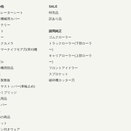
の他
SALE
ペレーターシート
特売品
設機械用カバー
訳あり品
ッテリー
イト
諸岡純正
ラー
ゴムクローラー
ックカメラ
トラックローラー(下部ローラ
ンマーナイフモア刃(草刈機
ー)
キャリアローラー(上部ローラ
ゼル
ー)
砕機用部品
フロントアイドラー
板
スプロケット
ム製敷板
破砕機カッター刃
イヤストッパー(車輪止め)
ルミブリッジ
業用品
イパー
具
節の商品
レット
ァン付きウェア