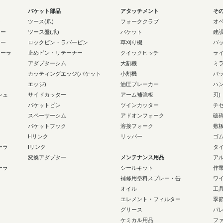
バケット部品
アタッチメント
そ
ー
ツース(爪)
フォーククラブ
オ
ラー
ツース盤(爪)
バケット
建
ラー
ロックピン・ラバーピン
草刈り機
バ
ローラ
止めピン・リテーナー
クイックヒッチ
ラ
アダプターシム
大割機
ミ
カッティングエッジ(バケット
小割機
バ
エッジ)
油圧ブレーカー
ハ
シュ
サイドカッター
アーム補強板
刃)
バケットピン
ツインカッター
チ
スペーサーシム
アドオンフォーク
破
バケットフック
溶接フォーク
敷
Hリンク
リッパー
ゴ
ーラ
Iリンク
タ
変換アダプター
メンテナンス用品
ア
ーラ
シールキット
作
補修用塗料スプレー・缶
ワ
オイル
工
エレメント・フィルター
季
グリース
パ
ケミカル用品
フ