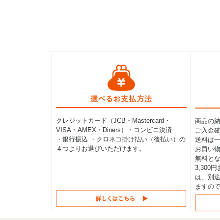
クレジットカード（JCB・Mastercard・
商品の
VISA・AMEX・Diners）・コンビニ決済
ご入金確
・銀行振込 ・クロネコ掛け払い（後払い）の
送料は一律
４つよりお選びいただけます。
お買い物
無料と
3,30
は、別途
ますの