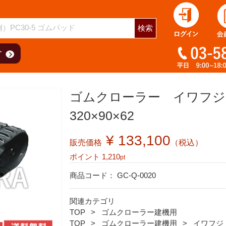
用
検索
ゴムクローラー イワフジ
320×90×62
¥ 133,100
販売価格
（税込）
ポイント
1,210
pt
商品コード：
GC-Q-0020
関連カテゴリ
TOP
ゴムクローラー建機用
TOP
ゴムクローラー建機用
イワフジ