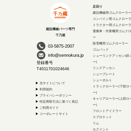
足回り
建設機械用ゴムクローラ
コンバイン用ゴムクロー
トラクター用ゴムクロー
建設機械パーツ専門
運搬車・作業機用ゴムク
千乃蔵
ー
除雪機用ゴムクローラー
03-5875-2007
ゴムパッド
info@sennokura.jp
シューリンクアッセン(鉄
ー)
登録番号
リンクアッセン
T4011701024646
シュープレート
シューボルト
▶
当サイトについて
トラックローラー(下部ロ
▶
利用規約
ー)
▶
プライバシーポリシー
キャリアローラー(上部ロ
▶
特定商取引法に基づく表記
ー)
▶
ご利用ガイド
フロントアイドラー
▶
コーポレートサイト
スプロケット
リム
セグメント