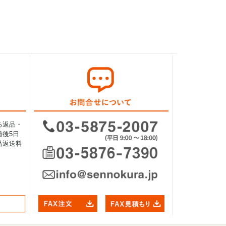
る返品・
後5日
品返送料