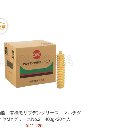
油脂 有機モリブデングリース マルチダ
イヤMYグリースNo.2 400g×20本入
¥ 11,220