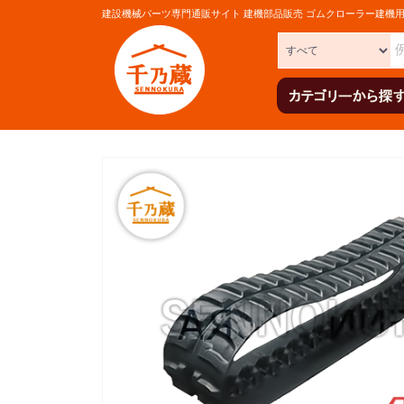
建設機械パーツ専門通販サイト 建機部品販売 ゴムクローラー建機