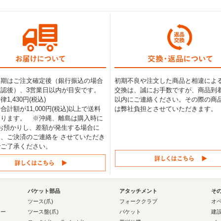
納期はご注文確定後（銀行振込の場合
初期不良や注文した商品と相違によ
認後）、3営業日以内が目安です。
交換は、誠にお手数ですが、商品到着
1,430円(税込)
以内にご連絡ください。その際の商
合計額が11,000円(税込)以上で送料
は弊社負担とさせていただきます。
なります。 ※沖縄、離島は購入時に
0円お預かりし、差額が発生する場合に
、ご決済のご連絡を させていただき
でご了承ください。
バケット部品
アタッチメント
そ
ー
ツース(爪)
フォーククラブ
オ
ラー
ツース盤(爪)
バケット
建