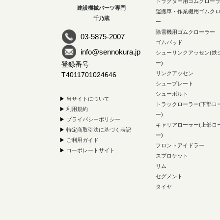
トラクター用ゴムクロー
建設機械パーツ専門
運搬車・作業機用ゴムク
千乃蔵
ー
除雪機用ゴムクローラー
03-5875-2007
ゴムパッド
info@sennokura.jp
シューリンクアッセン(鉄
ー)
登録番号
リンクアッセン
T4011701024646
シュープレート
シューボルト
▶
当サイトについて
トラックローラー(下部ロ
▶
利用規約
ー)
▶
プライバシーポリシー
キャリアローラー(上部ロ
▶
特定商取引法に基づく表記
ー)
▶
ご利用ガイド
フロントアイドラー
▶
コーポレートサイト
スプロケット
リム
セグメント
タイヤ