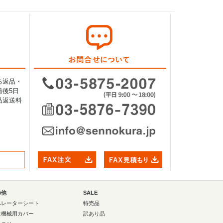
る返品・
後5日
品返送料
の他
SALE
ペレーターシート
特売品
設機械用カバー
訳あり品