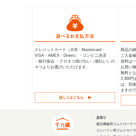
クレジットカード（JCB・Mastercard・
商品の
VISA・AMEX・Diners）・コンビニ決済
ご入金確
・銀行振込 ・クロネコ掛け払い（後払い）の
送料は一律
４つよりお選びいただけます。
お買い物
無料と
3,30
は、別途
ますの
足回り
建設機械用ゴムクローラ
コンバイン用ゴムクロー