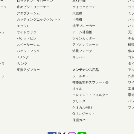
ラー
ロックピン・ラバーピン
草刈り機
バ
ローラ
止めピン・リテーナー
クイックヒッチ
ラ
アダプターシム
大割機
ミ
カッティングエッジ(バケット
小割機
バ
エッジ)
油圧ブレーカー
ハ
シュ
サイドカッター
アーム補強板
刃)
バケットピン
ツインカッター
チ
スペーサーシム
アドオンフォーク
破
バケットフック
溶接フォーク
敷
Hリンク
リッパー
ゴ
ーラ
Iリンク
タ
変換アダプター
メンテナンス用品
ア
ーラ
シールキット
作
補修用塗料スプレー・缶
ワ
オイル
工
エレメント・フィルター
季
グリース
パ
ケミカル用品
フ
Oリングセット
保護カバー