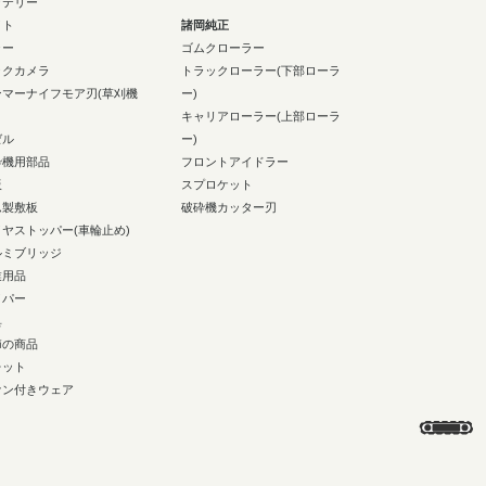
ッテリー
イト
諸岡純正
ラー
ゴムクローラー
ックカメラ
トラックローラー(下部ローラ
ンマーナイフモア刃(草刈機
ー)
キャリアローラー(上部ローラ
ゼル
ー)
砕機用部品
フロントアイドラー
板
スプロケット
ム製敷板
破砕機カッター刃
イヤストッパー(車輪止め)
ルミブリッジ
業用品
イパー
具
節の商品
レット
ァン付きウェア