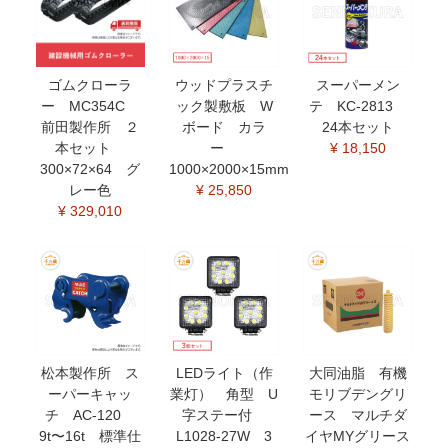
ゴムクローラ
ウッドプラスチ
スーパーメン
ー MC354C
ック製敷板 W
テ KC-2813
前田製作所 ２
ボード カラ
24本セット
本セット
ー
¥ 18,150
300×72×64 グ
1000×2000×15mm
レー色
¥ 25,850
¥ 329,010
松本製作所 ス
LEDライト（作
大同油脂 有機
ーパーキャッ
業灯） 角型 U
モリブデングリ
チ AC-120
字ステー付
ース マルチダ
9t〜16t 標準仕
L1028-27W 3
イヤMYグリース