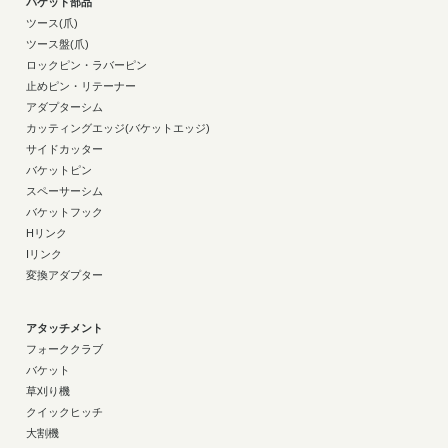
バケット部品
ツース(爪)
ツース盤(爪)
ロックピン・ラバーピン
止めピン・リテーナー
アダプターシム
カッティングエッジ(バケットエッジ)
サイドカッター
バケットピン
スペーサーシム
バケットフック
Hリンク
Iリンク
変換アダプター
アタッチメント
フォーククラブ
バケット
草刈り機
クイックヒッチ
大割機