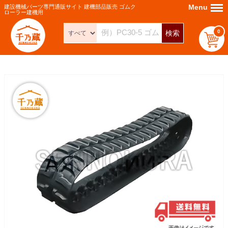
Menu
Menu
建設機械パーツ専門通販サイト 建機部品販売 ゴムク
ローラー建機用
0
検索