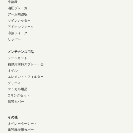
小割機
油圧ブレーカー
アーム補強板
ツインカッター
アドオンフォーク
溶接フォーク
リッパー
メンテナンス用品
シールキット
補修用塗料スプレー・缶
オイル
エレメント・フィルター
グリース
ケミカル用品
Oリングセット
保護カバー
その他
オペレーターシート
建設機械用カバー