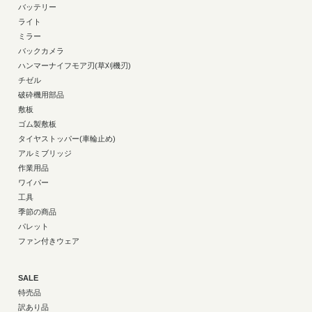
バッテリー
ライト
ミラー
バックカメラ
ハンマーナイフモア刃(草刈機刃)
チゼル
破砕機用部品
敷板
ゴム製敷板
タイヤストッパー(車輪止め)
アルミブリッジ
作業用品
ワイパー
工具
季節の商品
パレット
ファン付きウェア
SALE
特売品
訳あり品