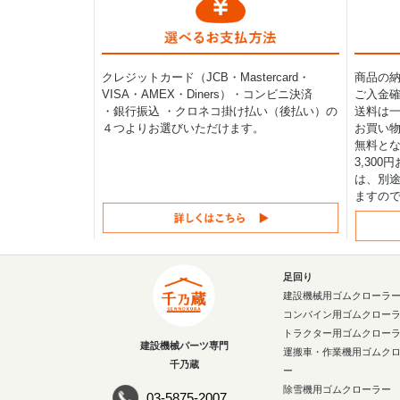
クレジットカード（JCB・Mastercard・
商品の
VISA・AMEX・Diners）・コンビニ決済
ご入金確
・銀行振込 ・クロネコ掛け払い（後払い）の
送料は一律
４つよりお選びいただけます。
お買い物
無料と
3,30
は、別途
ますの
足回り
建設機械用ゴムクローラ
コンバイン用ゴムクロー
トラクター用ゴムクロー
建設機械パーツ専門
運搬車・作業機用ゴムク
千乃蔵
ー
除雪機用ゴムクローラー
03-5875-2007