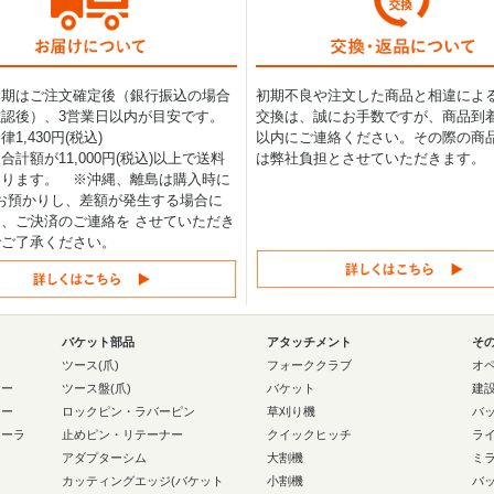
納期はご注文確定後（銀行振込の場合
初期不良や注文した商品と相違によ
認後）、3営業日以内が目安です。
交換は、誠にお手数ですが、商品到着
1,430円(税込)
以内にご連絡ください。その際の商
合計額が11,000円(税込)以上で送料
は弊社負担とさせていただきます。
なります。 ※沖縄、離島は購入時に
0円お預かりし、差額が発生する場合に
、ご決済のご連絡を させていただき
でご了承ください。
バケット部品
アタッチメント
そ
ー
ツース(爪)
フォーククラブ
オ
ラー
ツース盤(爪)
バケット
建
ラー
ロックピン・ラバーピン
草刈り機
バ
ローラ
止めピン・リテーナー
クイックヒッチ
ラ
アダプターシム
大割機
ミ
カッティングエッジ(バケット
小割機
バ