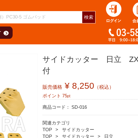
検索
サイドカッター 日立 ZX3
付
¥ 8,250
販売価格
（税込）
ポイント
75
pt
商品コード：
SD-016
関連カテゴリ
TOP
サイドカッター
TOP
サイドカッター
日立