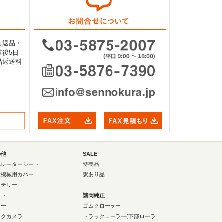
る返品・
後5日
品返送料
の他
SALE
ペレーターシート
特売品
設機械用カバー
訳あり品
ッテリー
イト
諸岡純正
ラー
ゴムクローラー
ックカメラ
トラックローラー(下部ローラ