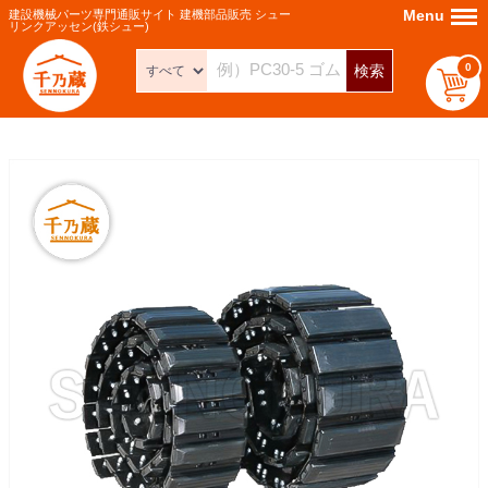
Menu
Menu
建設機械パーツ専門通販サイト 建機部品販売 シュー
リンクアッセン(鉄シュー)
0
検索