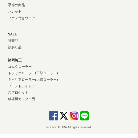
季節の商品
パレット
ファン付きウェア
SALE
特売品
訳あり品
諸岡純正
ゴムクローラー
トラックローラー(下部ローラー)
キャリアローラー(上部ローラー)
フロントアイドラー
スプロケット
破砕機カッター刃
©SENNOKURA All rights reserved.