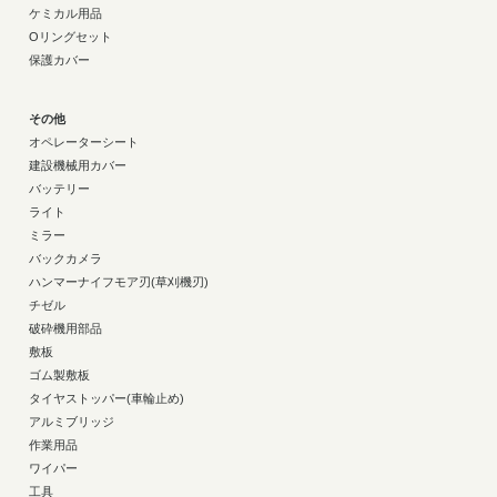
ケミカル用品
Oリングセット
保護カバー
その他
オペレーターシート
建設機械用カバー
バッテリー
ライト
ミラー
バックカメラ
ハンマーナイフモア刃(草刈機刃)
チゼル
破砕機用部品
敷板
ゴム製敷板
タイヤストッパー(車輪止め)
アルミブリッジ
作業用品
ワイパー
工具