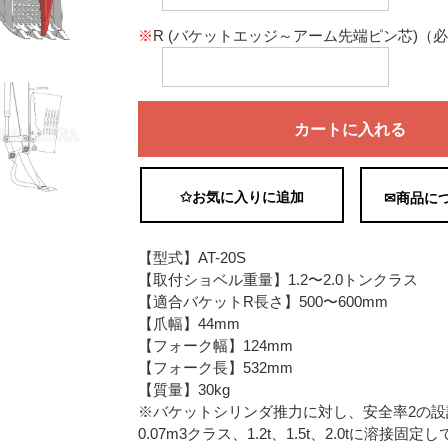
※
R (バケットエッジ～アーム先端ピン芯)（
カートに入れる
✩お気に入りに追加
✉商品に
【型式】AT-20S
【取付ショベル重量】1.2〜2.0トンクラス
【適合バケットR長さ】500〜600mm
【爪幅】44mm
【フォーク幅】124mm
【フォーク長】532mm
【質量】30kg
※バケットシリンダ推力に対し、安全率2の設
0.07m3クラス、1.2t、1.5t、2.0tに溶接固