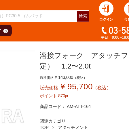
検索
溶接フォーク アタッチフォ
定） 1.2〜2.0t
¥ 143,000
通常価格
（税込）
¥ 95,700
販売価格
（税込）
ポイント
870
pt
商品コード：
AM-ATT-164
関連カテゴリ
TOP
アタッチメント