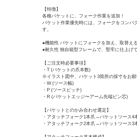
【特徴】
各種バケットに、フォーク作業を追加！
バケット作業優先時には、フォークをコンパ
す。
●機能性 バケットにフォークを加え、取替え
●耐久性 独自箱型フレームで、堅牢に仕上げ
【ご注文時必要事項】
・T (バケットの爪本数)
※イラスト図中、バケット3箇所の採寸をお願
・W (ツース幅)
・P (ツースピッチ)
・R (バケットエッジ〜アーム先端ピン芯)
【バケットとのかみ合わせ選定】
・アタッチフォーク1本爪→バケットツース4
・アタッチフォーク2本爪→バケットツース3
【アタッチフォーク基本構成】