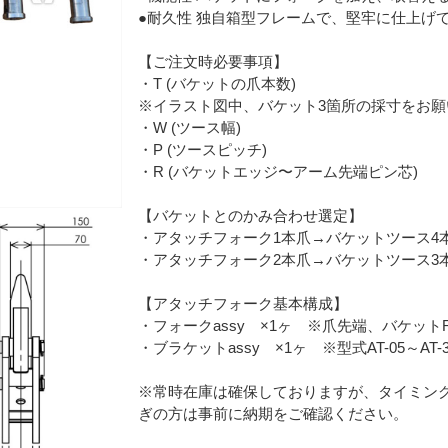
●耐久性 独自箱型フレームで、堅牢に仕上げ
【ご注文時必要事項】
・T (バケットの爪本数)
※イラスト図中、バケット3箇所の採寸をお願
・W (ツース幅)
・P (ツースピッチ)
・R (バケットエッジ〜アーム先端ピン芯)
【バケットとのかみ合わせ選定】
・アタッチフォーク1本爪→バケットツース4
・アタッチフォーク2本爪→バケットツース3
【アタッチフォーク基本構成】
・フォークassy ×1ヶ ※爪先端、バケッ
・ブラケットassy ×1ヶ ※型式AT-05～AT-
※常時在庫は確保しておりますが、タイミン
ぎの方は事前に納期をご確認ください。