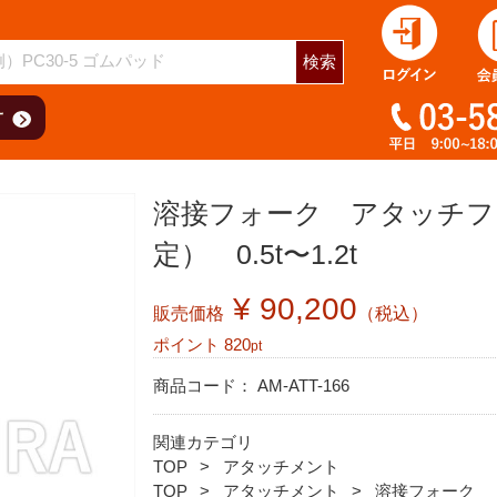
検索
溶接フォーク アタッチフォ
定） 0.5t〜1.2t
¥ 90,200
販売価格
（税込）
ポイント
820
pt
商品コード：
AM-ATT-166
関連カテゴリ
TOP
アタッチメント
TOP
アタッチメント
溶接フォーク