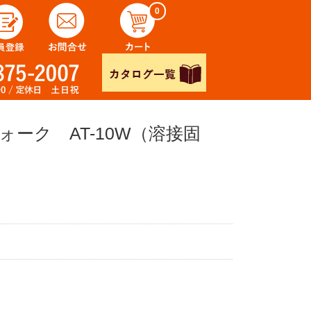
0
ーク AT-10W（溶接固