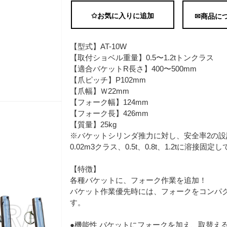
✩お気に入りに追加
✉商品に
【型式】AT-10W
【取付ショベル重量】0.5〜1.2tトンクラス
【適合バケットR長さ】400〜500mm
【爪ピッチ】P102mm
【爪幅】Ｗ22mm
【フォーク幅】124mm
【フォーク長】426mm
【質量】25kg
※バケットシリンダ推力に対し、安全率2の設
0.02m3クラス、0.5t、0.8t、1.2tに溶接固
【特徴】
各種バケットに、フォーク作業を追加！
バケット作業優先時には、フォークをコンパ
す。
●機能性 バケットにフォークを加え、取替え