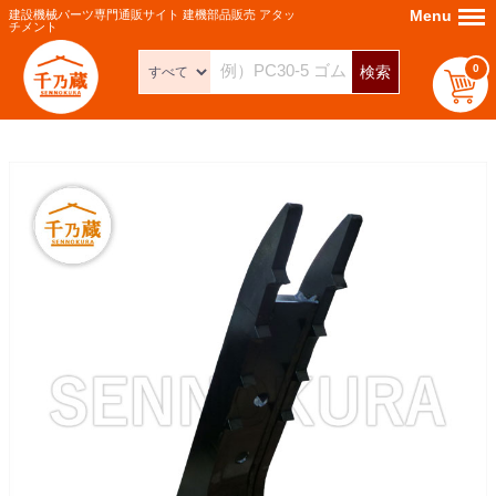
Menu
Menu
建設機械パーツ専門通販サイト 建機部品販売 アタッ
チメント
0
検索