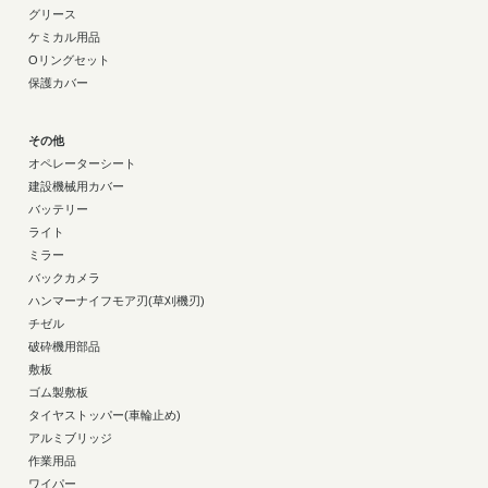
グリース
ケミカル用品
Oリングセット
保護カバー
その他
オペレーターシート
建設機械用カバー
バッテリー
ライト
ミラー
バックカメラ
ハンマーナイフモア刃(草刈機刃)
チゼル
破砕機用部品
敷板
ゴム製敷板
タイヤストッパー(車輪止め)
アルミブリッジ
作業用品
ワイパー