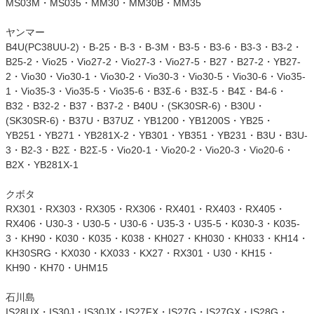
MS03M・MS035・MM30・MM30B・MM35
ヤンマー
B4U(PC38UU-2)・B-25・B-3・B-3M・B3-5・B3-6・B3-3・B3-2・
B25-2・Vio25・Vio27-2・Vio27-3・Vio27-5・B27・B27-2・YB27-
2・Vio30・Vio30-1・Vio30-2・Vio30-3・Vio30-5・Vio30-6・Vio35-
1・Vio35-3・Vio35-5・Vio35-6・B3Σ-6・B3Σ-5・B4Σ・B4-6・
B32・B32-2・B37・B37-2・B40U・(SK30SR-6)・B30U・
(SK30SR-6)・B37U・B37UZ・YB1200・YB1200S・YB25・
YB251・YB271・YB281X-2・YB301・YB351・YB231・B3U・B3U-
3・B2-3・B2Σ・B2Σ-5・Vio20-1・Vio20-2・Vio20-3・Vio20-6・
B2X・YB281X-1
クボタ
RX301・RX303・RX305・RX306・RX401・RX403・RX405・
RX406・U30-3・U30-5・U30-6・U35-3・U35-5・K030-3・K035-
3・KH90・K030・K035・K038・KH027・KH030・KH033・KH14・
KH30SRG・KX030・KX033・KX27・RX301・U30・KH15・
KH90・KH70・UHM15
石川島
IS28UX・IS30J・IS30JX・IS27FX・IS27G・IS27GX・IS28G・