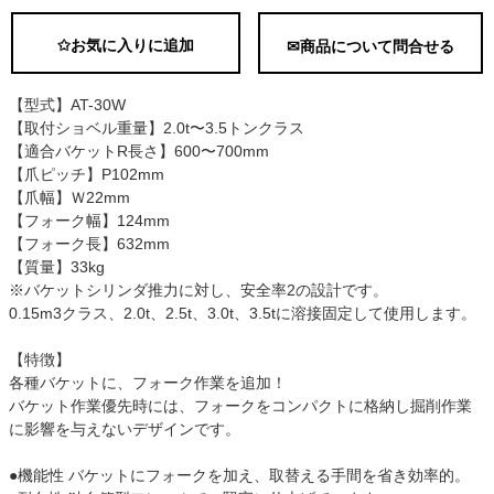
✩お気に入りに追加
✉商品について問合せる
【型式】AT-30W
【取付ショベル重量】2.0t〜3.5トンクラス
【適合バケットR長さ】600〜700mm
【爪ピッチ】P102mm
【爪幅】Ｗ22mm
【フォーク幅】124mm
【フォーク長】632mm
【質量】33kg
※バケットシリンダ推力に対し、安全率2の設計です。
0.15m3クラス、2.0t、2.5t、3.0t、3.5tに溶接固定して使用します。
【特徴】
各種バケットに、フォーク作業を追加！
バケット作業優先時には、フォークをコンパクトに格納し掘削作業
に影響を与えないデザインです。
●機能性 バケットにフォークを加え、取替える手間を省き効率的。