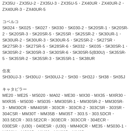
ZX35U・ZX35U-2・ZX35U-3・ZX35U-5・ZX40UR・ZX40UR-2・
ZX40UR-3・ZX40UR-5
コベルコ
SK024・SK025・SK027・SK030・SK030-2・SK20SR-1・SK20SR-
2・SK20SR-3・SK20SR-5・SK25SR・SK25SR-2・SK30UR-1・
SK30UR-2・SK30UR-3・SK30UR-5・SK25SR-2・SK27SR・
SK27SR-3・SK27SR-5・SK28SR-6・SK032・SK035・SK30SR-1・
SK30SR-2・SK30SR-3・SK30SR-6・SK30SR-5(B30U)・SK35SR-
5・SK35SR-2・SK35SR-3・SK35SR-1・SK38UR
住友
SH30UJ-3・SH30UJ・SH30UJ-2・SH30・SH32J・SH38・SH35J
キャタピラー
ME20・ME25・MS020・MA02・ME30・MX30・MX35・MXR30・
MXR35・MS030・MS035・MM30SR-1・MM30SR-2・MM30SR-
3・MM30CR・MM40SR・303CR・303CR-2・303CSR・303SR・
304CSR・MM30T・MM35B・MM35T・303.5・303.5DCR・
303.5ECR・303.5E2CR・303ECR・303CCR・304ECR・
030ESR・(U30)・040ESR・(U30)・MM40CR・ME35・MS030-1・