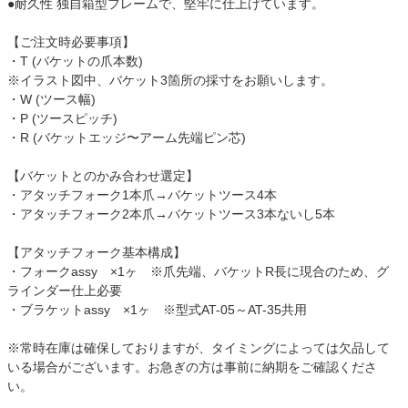
●耐久性 独自箱型フレームで、堅牢に仕上げています。
【ご注文時必要事項】
・T (バケットの爪本数)
※イラスト図中、バケット3箇所の採寸をお願いします。
・W (ツース幅)
・P (ツースピッチ)
・R (バケットエッジ〜アーム先端ピン芯)
【バケットとのかみ合わせ選定】
・アタッチフォーク1本爪→バケットツース4本
・アタッチフォーク2本爪→バケットツース3本ないし5本
【アタッチフォーク基本構成】
・フォークassy ×1ヶ ※爪先端、バケットR長に現合のため、グ
ラインダー仕上必要
・ブラケットassy ×1ヶ ※型式AT-05～AT-35共用
※常時在庫は確保しておりますが、タイミングによっては欠品して
いる場合がございます。お急ぎの方は事前に納期をご確認くださ
い。