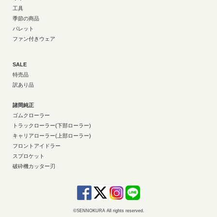
工具
季節の商品
パレット
ファン付きウェア
SALE
特売品
訳あり品
諸岡純正
ゴムクローラー
トラックローラー(下部ローラー)
キャリアローラー(上部ローラー)
フロントアイドラー
スプロケット
破砕機カッター刃
©SENNOKURA All rights reserved.