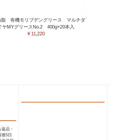
油脂 有機モリブデングリース マルチダ
イヤMYグリースNo.2 400g×20本入
¥ 11,220
る返品・
後5日