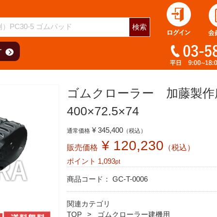
用
検索
ゴムクローラー 加藤製作所
400×72.5×74
¥ 345,400
通常価格
（税込）
¥ 120,230
販売価格
（税込）
ポイント
1,093
pt
商品コード：
GC-T-0006
関連カテゴリ
TOP
ゴムクローラー建機用