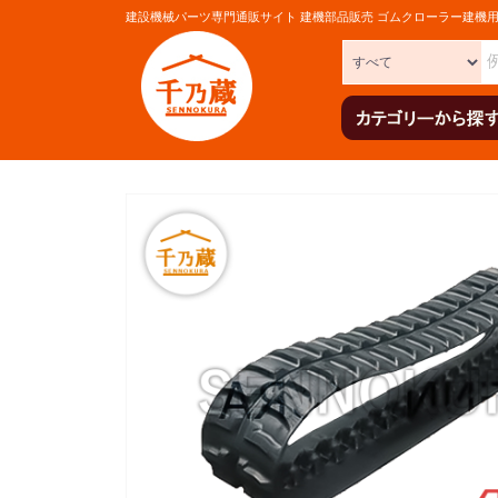
建設機械パーツ専門通販サイト 建機部品販売 ゴムクローラー建機