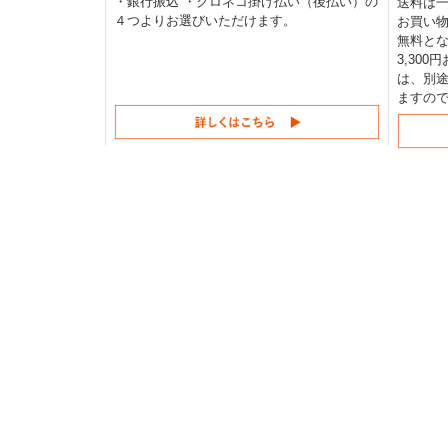
・銀行振込 ・クロネコ掛け払い（後払い）の
送料は一律
４つよりお選びいただけます。
お買い物
無料と
3,30
は、別途
ますの
足回り
建設機械用ゴムクローラ
建設機械パーツ専門
コンバイン用ゴムクロー
千乃蔵
トラクター用ゴムクロー
03-5875-2007
運搬車・作業機用ゴムク
info@sennokura.jp
ー
登録番号
除雪機用ゴムクローラー
T4011701024646
ゴムパッド
シューリンクアッセン(鉄
ー)
▶
当サイトについて
リンクアッセン
▶
利用規約
シュープレート
▶
プライバシーポリシー
シューボルト
▶
特定商取引法に基づく表記