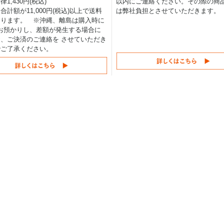
1,430円(税込)
以内にご連絡ください。その際の商
合計額が11,000円(税込)以上で送料
は弊社負担とさせていただきます。
なります。 ※沖縄、離島は購入時に
0円お預かりし、差額が発生する場合に
、ご決済のご連絡を させていただき
でご了承ください。
バケット部品
アタッチメント
そ
ー
ツース(爪)
フォーククラブ
オ
ラー
ツース盤(爪)
バケット
建
ラー
ロックピン・ラバーピン
草刈り機
バ
ローラ
止めピン・リテーナー
クイックヒッチ
ラ
アダプターシム
大割機
ミ
カッティングエッジ(バケット
小割機
バ
エッジ)
油圧ブレーカー
ハ
シュ
サイドカッター
アーム補強板
刃)
バケットピン
ツインカッター
チ
スペーサーシム
アドオンフォーク
破
バケットフック
溶接フォーク
敷
Hリンク
リッパー
ゴ