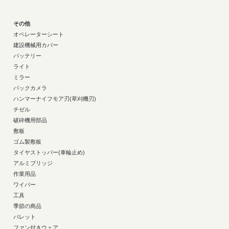
その他
オペレーターシート
建設機械用カバー
バッテリー
ライト
ミラー
バックカメラ
ハンマーナイフモア刃(草刈機刃)
チゼル
破砕機用部品
敷板
ゴム製敷板
タイヤストッパー(車輪止め)
アルミブリッジ
作業用品
ワイパー
工具
季節の商品
パレット
ファン付きウェア