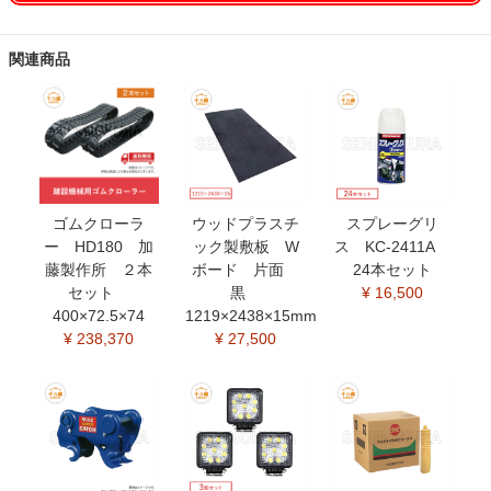
関連商品
ゴムクローラ
ウッドプラスチ
スプレーグリ
ー HD180 加
ック製敷板 W
ス KC-2411A
藤製作所 ２本
ボード 片面
24本セット
セット
黒
¥ 16,500
400×72.5×74
1219×2438×15mm
¥ 238,370
¥ 27,500