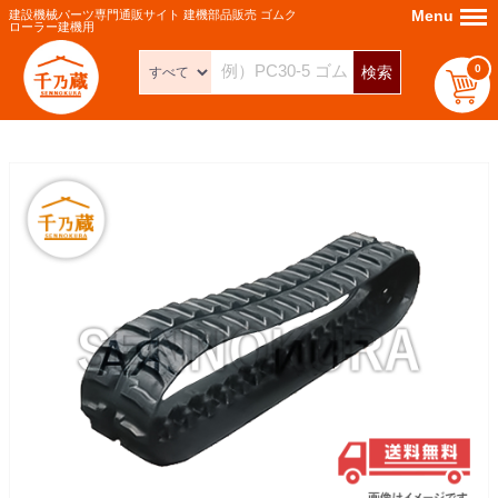
Menu
Menu
建設機械パーツ専門通販サイト 建機部品販売 ゴムク
ローラー建機用
0
検索