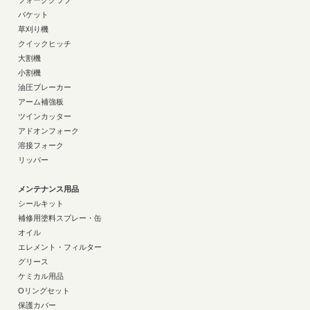
フォーククラブ
バケット
草刈り機
クイックヒッチ
大割機
小割機
油圧ブレーカー
アーム補強板
ツインカッター
アドオンフォーク
溶接フォーク
リッパー
メンテナンス用品
シールキット
補修用塗料スプレー・缶
オイル
エレメント・フィルター
グリース
ケミカル用品
Oリングセット
保護カバー