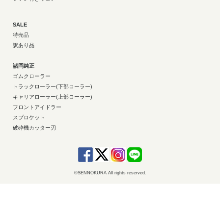
SALE
特売品
訳あり品
諸岡純正
ゴムクローラー
トラックローラー(下部ローラー)
キャリアローラー(上部ローラー)
フロントアイドラー
スプロケット
破砕機カッター刃
©SENNOKURA All rights reserved.