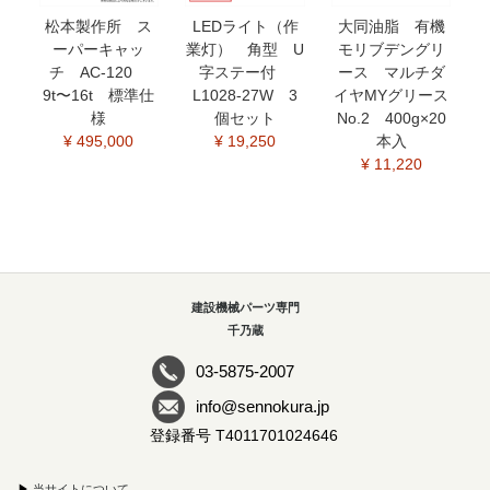
松本製作所 ス
LEDライト（作
大同油脂 有機
ーパーキャッ
業灯） 角型 U
モリブデングリ
チ AC-120
字ステー付
ース マルチダ
9t〜16t 標準仕
L1028-27W 3
イヤMYグリース
様
個セット
No.2 400g×20
¥ 495,000
¥ 19,250
本入
¥ 11,220
建設機械パーツ専門
千乃蔵
03-5875-2007
info@sennokura.jp
登録番号 T4011701024646
▶
当サイトについて