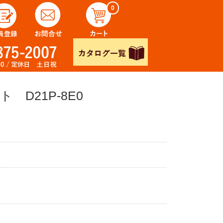
0
D21P-8E0