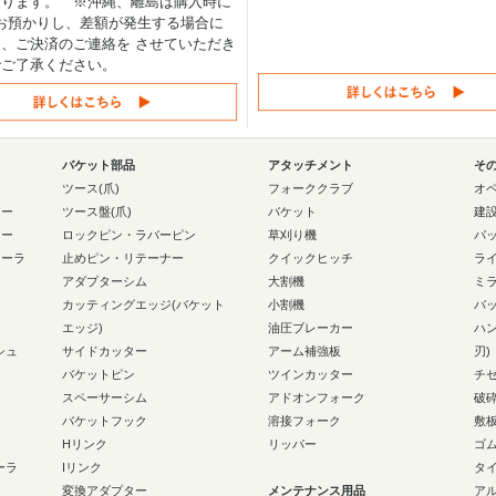
なります。 ※沖縄、離島は購入時に
0円お預かりし、差額が発生する場合に
、ご決済のご連絡を させていただき
でご了承ください。
バケット部品
アタッチメント
そ
ー
ツース(爪)
フォーククラブ
オ
ラー
ツース盤(爪)
バケット
建
ラー
ロックピン・ラバーピン
草刈り機
バ
ローラ
止めピン・リテーナー
クイックヒッチ
ラ
アダプターシム
大割機
ミ
カッティングエッジ(バケット
小割機
バ
エッジ)
油圧ブレーカー
ハ
シュ
サイドカッター
アーム補強板
刃)
バケットピン
ツインカッター
チ
スペーサーシム
アドオンフォーク
破
バケットフック
溶接フォーク
敷
Hリンク
リッパー
ゴ
ーラ
Iリンク
タ
変換アダプター
メンテナンス用品
ア