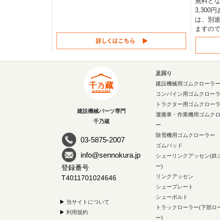
無料と
3,30
は、別途
ますの
足回り
建設機械用ゴムクローラ
コンバイン用ゴムクロー
トラクター用ゴムクロー
建設機械パーツ専門
運搬車・作業機用ゴムク
千乃蔵
ー
除雪機用ゴムクローラー
03-5875-2007
ゴムパッド
info@sennokura.jp
シューリンクアッセン(鉄
ー)
登録番号
リンクアッセン
T4011701024646
シュープレート
シューボルト
▶
当サイトについて
トラックローラー(下部ロ
▶
利用規約
ー)