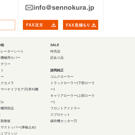
の他
SALE
ペレーターシート
特売品
設機械用カバー
訳あり品
ッテリー
イト
諸岡純正
ラー
ゴムクローラー
ックカメラ
トラックローラー(下部ローラ
ンマーナイフモア刃(草刈機
ー)
キャリアローラー(上部ローラ
ゼル
ー)
砕機用部品
フロントアイドラー
板
スプロケット
ム製敷板
破砕機カッター刃
イヤストッパー(車輪止め)
ルミブリッジ