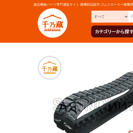
建設機械パーツ専門通販サイト 建機部品販売 ゴムクローラー建機