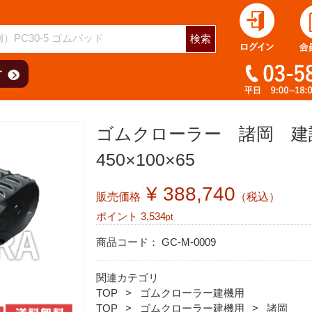
用
検索
ゴムクローラー 諸岡 建設
450×100×65
¥ 388,740
販売価格
（税込）
ポイント
3,534
pt
商品コード：
GC-M-0009
関連カテゴリ
TOP
ゴムクローラー建機用
TOP
ゴムクローラー建機用
諸岡