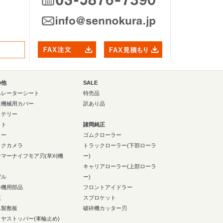
の他
SALE
ペレーターシート
特売品
設機械用カバー
訳あり品
ッテリー
イト
諸岡純正
ラー
ゴムクローラー
ックカメラ
トラックローラー(下部ローラ
ンマーナイフモア刃(草刈機
ー)
キャリアローラー(上部ローラ
ゼル
ー)
砕機用部品
フロントアイドラー
板
スプロケット
ム製敷板
破砕機カッター刃
イヤストッパー(車輪止め)