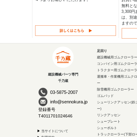
無料と
3,30
は、別途
ますの
足回り
建設機械用ゴムクローラ
コンバイン用ゴムクロー
トラクター用ゴムクロー
建設機械パーツ専門
運搬車・作業機用ゴムク
千乃蔵
ー
除雪機用ゴムクローラー
03-5875-2007
ゴムパッド
info@sennokura.jp
シューリンクアッセン(鉄
ー)
登録番号
リンクアッセン
T4011701024646
シュープレート
シューボルト
▶
当サイトについて
トラックローラー(下部ロ