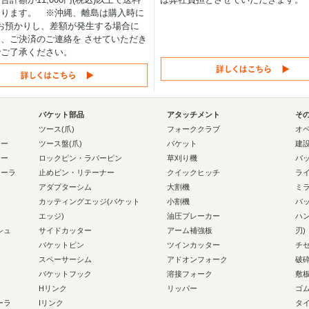
なります。 ※沖縄、離島は購入時に
0円お預かりし、差額が発生する場合に
、ご決済のご連絡を させていただき
でご了承ください。
バケット部品
アタッチメント
そ
ー
ツース(爪)
フォーククラブ
オ
ラー
ツース盤(爪)
バケット
建
ラー
ロックピン・ラバーピン
草刈り機
バ
ローラ
止めピン・リテーナー
クイックヒッチ
ラ
アダプターシム
大割機
ミ
カッティングエッジ(バケット
小割機
バ
エッジ)
油圧ブレーカー
ハ
シュ
サイドカッター
アーム補強板
刃)
バケットピン
ツインカッター
チ
スペーサーシム
アドオンフォーク
破
バケットフック
溶接フォーク
敷
Hリンク
リッパー
ゴ
ーラ
Iリンク
タ