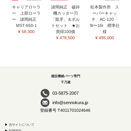
キャリアローラ
諸岡純正 破砕
松本製作所 ス
ー 上部ローラ
機カッター刃
ーパーキャッ
ー 諸岡純正
「龍牙」＆ボル
チ AC-120
MST-650-1
トセット ★お
9t〜16t 標準仕
¥ 58,300
買得100個
様
¥ 478,500
¥ 495,000
建設機械パーツ専門
千乃蔵
03-5875-2007
info@sennokura.jp
登録番号 T4011701024646
▶
当サイトについて
▶
利用規約