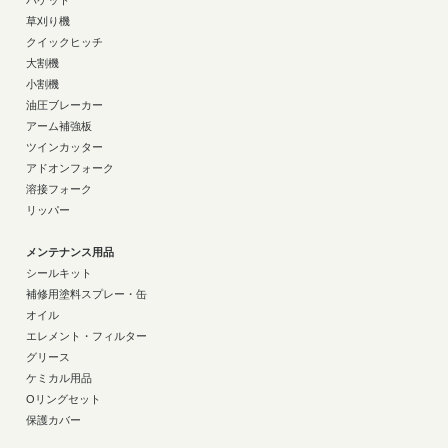
バケット
草刈り機
クイックヒッチ
大割機
小割機
油圧ブレーカー
アーム補強板
ツインカッター
アドオンフォーク
溶接フォーク
リッパー
メンテナンス用品
シールキット
補修用塗料スプレー・缶
オイル
エレメント・フィルター
グリース
ケミカル用品
Oリングセット
保護カバー