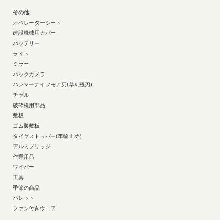
その他
オペレーターシート
建設機械用カバー
バッテリー
ライト
ミラー
バックカメラ
ハンマーナイフモア刃(草刈機刃)
チゼル
破砕機用部品
敷板
ゴム製敷板
タイヤストッパー(車輪止め)
アルミブリッジ
作業用品
ワイパー
工具
季節の商品
パレット
ファン付きウェア