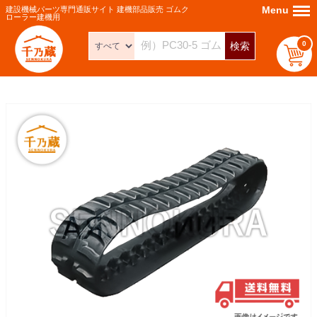
Menu
Menu
建設機械パーツ専門通販サイト 建機部品販売 ゴムク
ローラー建機用
0
検索