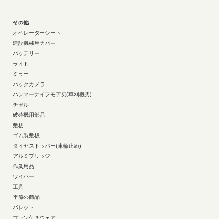
その他
オペレーターシート
建設機械用カバー
バッテリー
ライト
ミラー
バックカメラ
ハンマーナイフモア刃(草刈機刃)
チゼル
破砕機用部品
敷板
ゴム製敷板
タイヤストッパー(車輪止め)
アルミブリッジ
作業用品
ワイパー
工具
季節の商品
パレット
ファン付きウェア