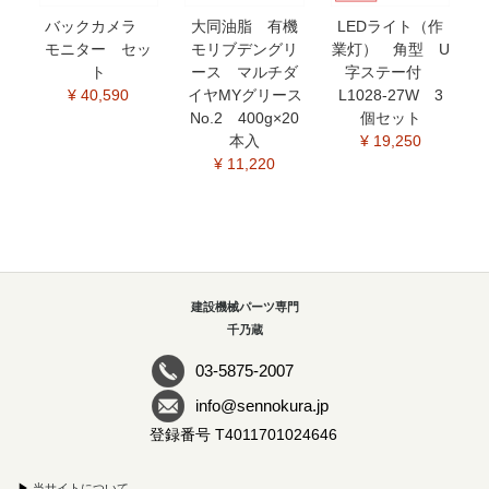
バックカメラ
大同油脂 有機
LEDライト（作
モニター セッ
モリブデングリ
業灯） 角型 U
ト
ース マルチダ
字ステー付
¥ 40,590
イヤMYグリース
L1028-27W 3
No.2 400g×20
個セット
本入
¥ 19,250
¥ 11,220
建設機械パーツ専門
千乃蔵
03-5875-2007
info@sennokura.jp
登録番号 T4011701024646
▶
当サイトについて