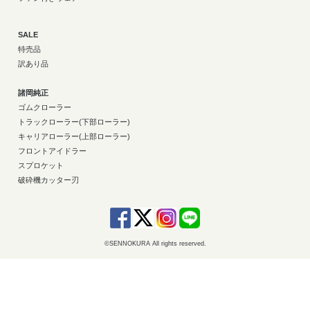
SALE
特売品
訳あり品
諸岡純正
ゴムクローラー
トラックローラー(下部ローラー)
キャリアローラー(上部ローラー)
フロントアイドラー
スプロケット
破砕機カッター刃
©SENNOKURA All rights reserved.