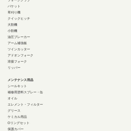
フォーククラブ
バケット
草刈り機
クイックヒッチ
大割機
小割機
油圧ブレーカー
アーム補強板
ツインカッター
アドオンフォーク
溶接フォーク
リッパー
メンテナンス用品
シールキット
補修用塗料スプレー・缶
オイル
エレメント・フィルター
グリース
ケミカル用品
Oリングセット
保護カバー