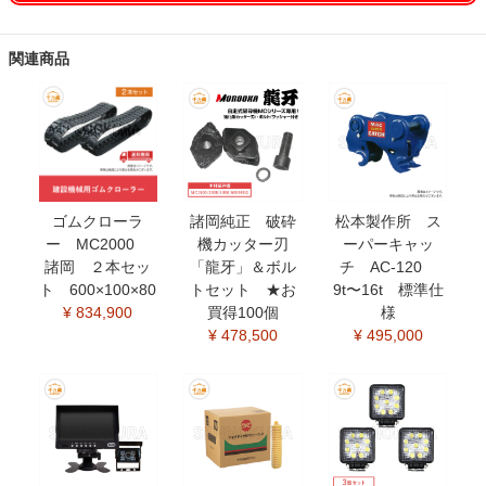
関連商品
ゴムクローラ
諸岡純正 破砕
松本製作所 ス
ー MC2000
機カッター刃
ーパーキャッ
諸岡 ２本セッ
「龍牙」＆ボル
チ AC-120
ト 600×100×80
トセット ★お
9t〜16t 標準仕
¥ 834,900
買得100個
様
¥ 478,500
¥ 495,000