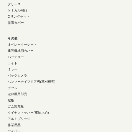
グリース
ケミカル用品
Oリングセット
保護カバー
その他
オペレーターシート
建設機械用カバー
バッテリー
ライト
ミラー
バックカメラ
ハンマーナイフモア刃(草刈機刃)
チゼル
破砕機用部品
敷板
ゴム製敷板
タイヤストッパー(車輪止め)
アルミブリッジ
作業用品
ワイパー