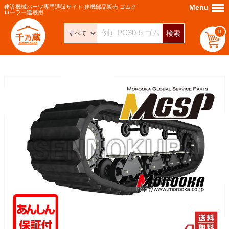
Menu
Menu
建設機械パーツ専門通販サイト 建機部品販売 ゴムク
ローラー建機用
0
検索