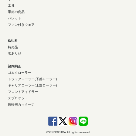
工具
季節の商品
パレット
ファン付きウェア
SALE
特売品
訳あり品
諸岡純正
ゴムクローラー
トラックローラー(下部ローラー)
キャリアローラー(上部ローラー)
フロントアイドラー
スプロケット
破砕機カッター刃
©SENNOKURA All rights reserved.