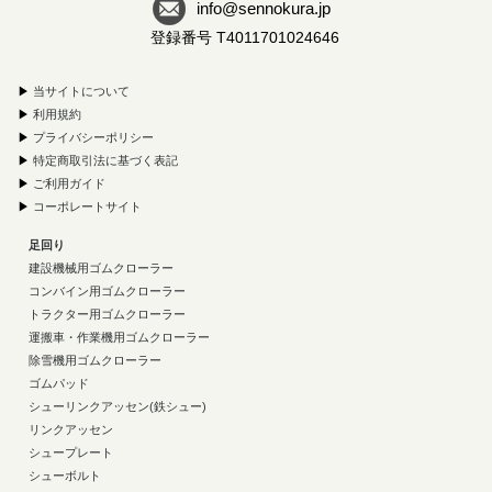
info@sennokura.jp
登録番号 T4011701024646
▶
当サイトについて
▶
利用規約
▶
プライバシーポリシー
▶
特定商取引法に基づく表記
▶
ご利用ガイド
▶
コーポレートサイト
足回り
建設機械用ゴムクローラー
コンバイン用ゴムクローラー
トラクター用ゴムクローラー
運搬車・作業機用ゴムクローラー
除雪機用ゴムクローラー
ゴムパッド
シューリンクアッセン(鉄シュー)
リンクアッセン
シュープレート
シューボルト