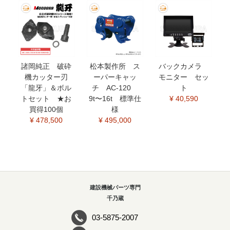
諸岡純正 破砕
松本製作所 ス
バックカメラ
機カッター刃
ーパーキャッ
モニター セッ
「龍牙」＆ボル
チ AC-120
ト
トセット ★お
9t〜16t 標準仕
¥ 40,590
買得100個
様
¥ 478,500
¥ 495,000
建設機械パーツ専門
千乃蔵
03-5875-2007