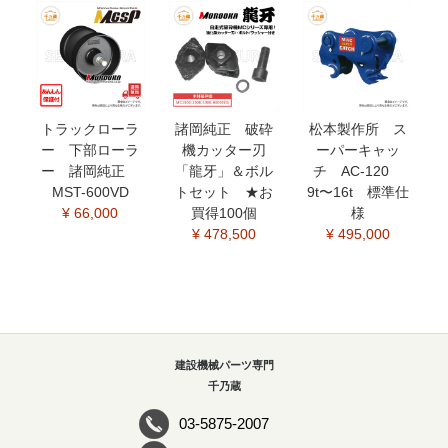
トラックローラ
諸岡純正 破砕
松本製作所 ス
ー 下部ローラ
機カッター刃
ーパーキャッ
ー 諸岡純正
「龍牙」＆ボル
チ AC-120
MST-600VD
トセット ★お
9t〜16t 標準仕
¥ 66,000
買得100個
様
¥ 478,500
¥ 495,000
建設機械パーツ専門
千乃蔵
03-5875-2007