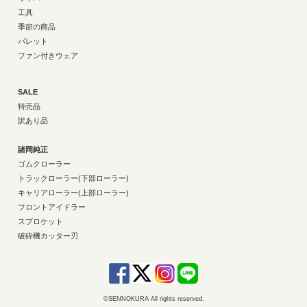
工具
季節の商品
パレット
ファン付きウェア
SALE
特売品
訳あり品
諸岡純正
ゴムクローラー
トラックローラー(下部ローラー)
キャリアローラー(上部ローラー)
フロントアイドラー
スプロケット
破砕機カッター刃
©SENNOKURA All rights reserved.