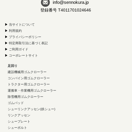
info@sennokura.jp
登録番号 T4011701024646
▶
当サイトについて
▶
利用規約
▶
プライバシーポリシー
▶
特定商取引法に基づく表記
▶
ご利用ガイド
▶
コーポレートサイト
足回り
建設機械用ゴムクローラー
コンバイン用ゴムクローラー
トラクター用ゴムクローラー
運搬車・作業機用ゴムクローラー
除雪機用ゴムクローラー
ゴムパッド
シューリンクアッセン(鉄シュー)
リンクアッセン
シュープレート
シューボルト