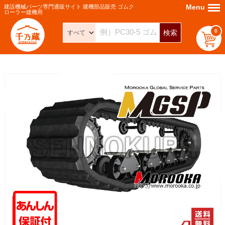
Menu
Menu
建設機械パーツ専門通販サイト 建機部品販売 ゴムク
ローラー建機用
0
検索