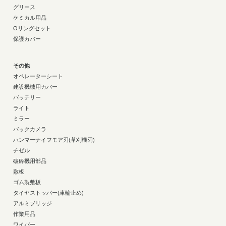
グリース
ケミカル用品
Oリングセット
保護カバー
その他
オペレーターシート
建設機械用カバー
バッテリー
ライト
ミラー
バックカメラ
ハンマーナイフモア刃(草刈機刃)
チゼル
破砕機用部品
敷板
ゴム製敷板
タイヤストッパー(車輪止め)
アルミブリッジ
作業用品
ワイパー