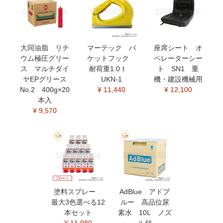
大同油脂 リチ
マーテック バ
座席シート オ
ウム極圧グリー
ケットフック
ペレーターシー
ス マルチダイ
耐荷重1.0ｔ
ト SN1 重
ヤEPグリース
UKN-1
機・建設機械用
No.2 400g×20
¥ 11,440
¥ 12,100
本入
¥ 9,570
塗料スプレー
AdBlue アドブ
最大3色選べる12
ルー 高品位尿
本セット
素水 10L ノズ
¥ 11,980
ル付