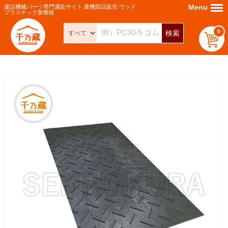
Menu
Menu
建設機械パーツ専門通販サイト 建機部品販売 ウッド
プラスチック製敷板
0
検索