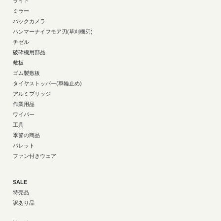
ライト
ミラー
バックカメラ
ハンマーナイフモア刃(草刈機刃)
チゼル
破砕機用部品
敷板
ゴム製敷板
タイヤストッパー(車輪止め)
アルミブリッジ
作業用品
ワイパー
工具
季節の商品
パレット
ファン付きウェア
SALE
特売品
訳あり品