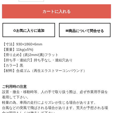
カートに入れる
✩お気に入りに追加
✉商品について問合せる
【寸法】930×1860×6mm
【重量】11kg(±5%)
【滑り止め】(表)2mm/(裏)フラット
【持ち手・連結穴】持ち手なし・連結穴あり
【カラー】黒
【材料】合成ゴム（再生エラストマーコンパウンド）
ご利用時の注意
設置・撤去・移動時等、人の手で取り扱う際は、必ず作業用手袋を
着用して下さい。
軽量の為、車両の走行によりズレが生じる場合があります。
台風などの突風で飛ばされる場合があります。荒天が予想される場