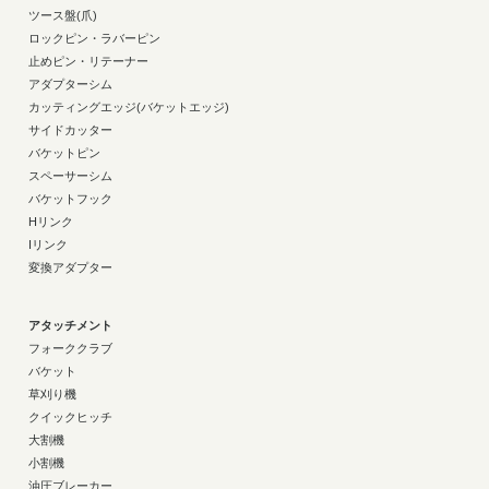
ツース盤(爪)
ロックピン・ラバーピン
止めピン・リテーナー
アダプターシム
カッティングエッジ(バケットエッジ)
サイドカッター
バケットピン
スペーサーシム
バケットフック
Hリンク
Iリンク
変換アダプター
アタッチメント
フォーククラブ
バケット
草刈り機
クイックヒッチ
大割機
小割機
油圧ブレーカー