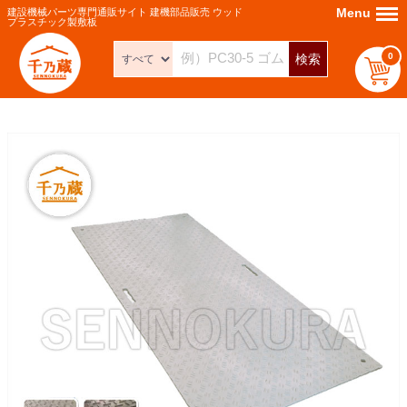
Menu
Menu
建設機械パーツ専門通販サイト 建機部品販売 ウッド
プラスチック製敷板
0
検索