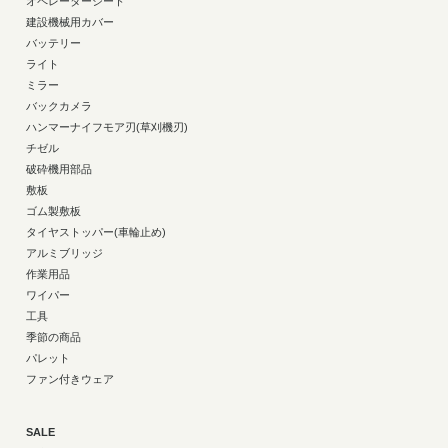
オペレーターシート
建設機械用カバー
バッテリー
ライト
ミラー
バックカメラ
ハンマーナイフモア刃(草刈機刃)
チゼル
破砕機用部品
敷板
ゴム製敷板
タイヤストッパー(車輪止め)
アルミブリッジ
作業用品
ワイパー
工具
季節の商品
パレット
ファン付きウェア
SALE