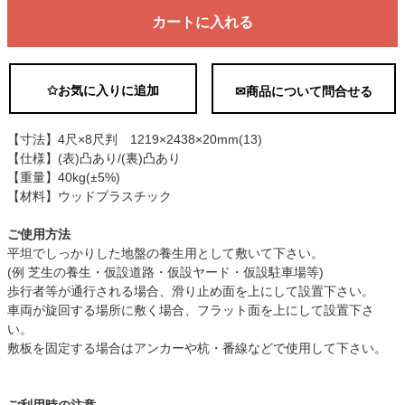
カートに入れる
✩お気に入りに追加
✉商品について問合せる
【寸法】4尺×8尺判 1219×2438×20mm(13)
【仕様】(表)凸あり/(裏)凸あり
【重量】40kg(±5%)
【材料】ウッドプラスチック
ご使用方法
平坦でしっかりした地盤の養生用として敷いて下さい。
(例 芝生の養生・仮設道路・仮設ヤード・仮設駐車場等)
歩行者等が通行される場合、滑り止め面を上にして設置下さい。
車両が旋回する場所に敷く場合、フラット面を上にして設置下さ
い。
敷板を固定する場合はアンカーや杭・番線などで使用して下さい。