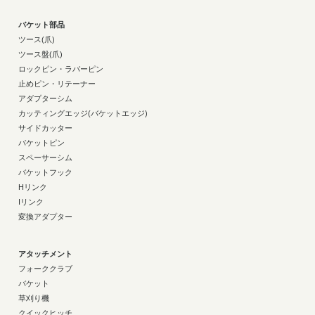
バケット部品
ツース(爪)
ツース盤(爪)
ロックピン・ラバーピン
止めピン・リテーナー
アダプターシム
カッティングエッジ(バケットエッジ)
サイドカッター
バケットピン
スペーサーシム
バケットフック
Hリンク
Iリンク
変換アダプター
アタッチメント
フォーククラブ
バケット
草刈り機
クイックヒッチ