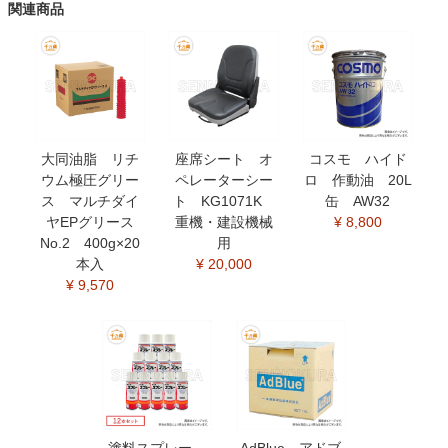
関連商品
大同油脂 リチ
座席シート オ
コスモ ハイド
ウム極圧グリー
ペレーターシー
ロ 作動油 20L
ス マルチダイ
ト KG1071K
缶 AW32
ヤEPグリース
重機・建設機械
¥ 8,800
No.2 400g×20
用
本入
¥ 20,000
¥ 9,570
塗料スプレー
AdBlue アドブ