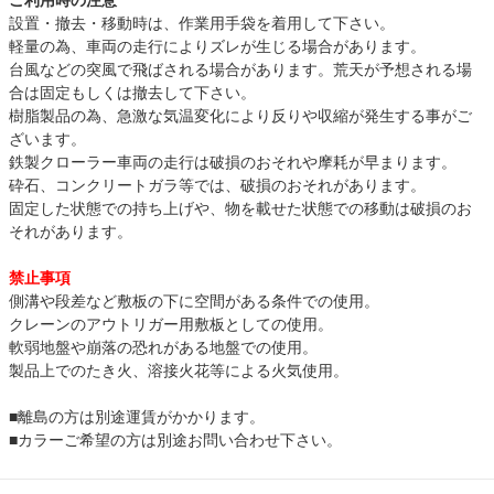
ご利用時の注意
設置・撤去・移動時は、作業用手袋を着用して下さい。
軽量の為、車両の走行によりズレが生じる場合があります。
台風などの突風で飛ばされる場合があります。荒天が予想される場
合は固定もしくは撤去して下さい。
樹脂製品の為、急激な気温変化により反りや収縮が発生する事がご
ざいます。
鉄製クローラー車両の走行は破損のおそれや摩耗が早まります。
砕石、コンクリートガラ等では、破損のおそれがあります。
固定した状態での持ち上げや、物を載せた状態での移動は破損のお
それがあります。
禁止事項
側溝や段差など敷板の下に空間がある条件での使用。
クレーンのアウトリガー用敷板としての使用。
軟弱地盤や崩落の恐れがある地盤での使用。
製品上でのたき火、溶接火花等による火気使用。
■離島の方は別途運賃がかかります。
■カラーご希望の方は別途お問い合わせ下さい。