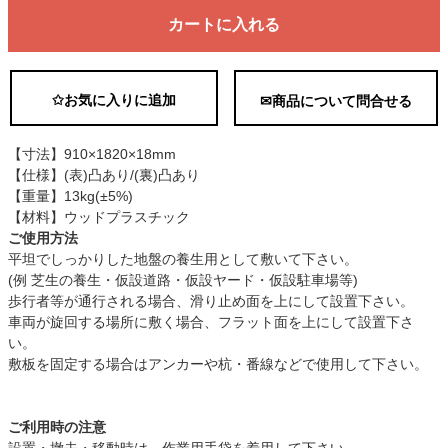
カートに入れる
✩お気に入りに追加
✉商品について問合せる
【寸法】910×1820×18mm
【仕様】(表)凸あり/(裏)凸あり
【重量】13kg(±5%)
【材料】ウッドプラスチック
ご使用方法
平坦でしっかりした地盤の養生用として敷いて下さい。
(例 芝生の養生・仮設道路・仮設ヤード・仮設駐車場等)
歩行者等が通行される場合、滑り止め面を上にして設置下さい。
車両が旋回する場所に敷く場合、フラット面を上にして設置下さ
い。
敷板を固定する場合はアンカーや杭・番線などで使用して下さい。
ご利用時の注意