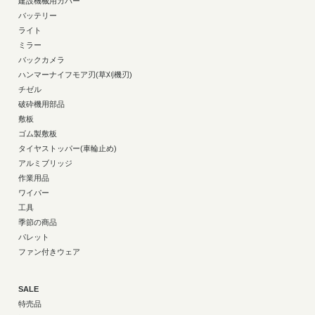
建設機械用カバー
バッテリー
ライト
ミラー
バックカメラ
ハンマーナイフモア刃(草刈機刃)
チゼル
破砕機用部品
敷板
ゴム製敷板
タイヤストッパー(車輪止め)
アルミブリッジ
作業用品
ワイパー
工具
季節の商品
パレット
ファン付きウェア
SALE
特売品