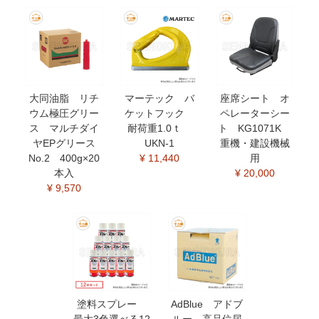
大同油脂 リチ
マーテック バ
座席シート オ
ウム極圧グリー
ケットフック
ペレーターシー
ス マルチダイ
耐荷重1.0ｔ
ト KG1071K
ヤEPグリース
UKN-1
重機・建設機械
No.2 400g×20
¥ 11,440
用
本入
¥ 20,000
¥ 9,570
塗料スプレー
AdBlue アドブ
最大3色選べる12
ルー 高品位尿