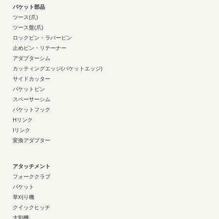
バケット部品
ツース(爪)
ツース盤(爪)
ロックピン・ラバーピン
止めピン・リテーナー
アダプターシム
カッティングエッジ(バケットエッジ)
サイドカッター
バケットピン
スペーサーシム
バケットフック
Hリンク
Iリンク
変換アダプター
アタッチメント
フォーククラブ
バケット
草刈り機
クイックヒッチ
大割機