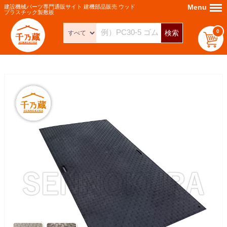
Menu
Menu
建設機械パーツ専門通販サイト 建機部品販売 ウッド
プラスチック製敷板
0
検索