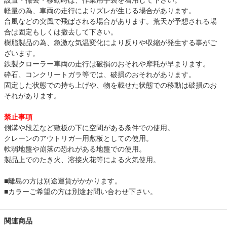
設置・撤去・移動時は、作業用手袋を着用して下さい。
軽量の為、車両の走行によりズレが生じる場合があります。
台風などの突風で飛ばされる場合があります。荒天が予想される場
合は固定もしくは撤去して下さい。
樹脂製品の為、急激な気温変化により反りや収縮が発生する事がご
ざいます。
鉄製クローラー車両の走行は破損のおそれや摩耗が早まります。
砕石、コンクリートガラ等では、破損のおそれがあります。
固定した状態での持ち上げや、物を載せた状態での移動は破損のお
それがあります。
禁止事項
側溝や段差など敷板の下に空間がある条件での使用。
クレーンのアウトリガー用敷板としての使用。
軟弱地盤や崩落の恐れがある地盤での使用。
製品上でのたき火、溶接火花等による火気使用。
■離島の方は別途運賃がかかります。
■カラーご希望の方は別途お問い合わせ下さい。
関連商品