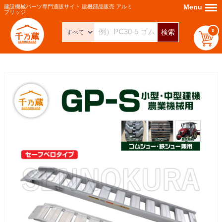
Menu
Menu
建設機械パーツ専門通販サイト 建機部品販売 アルミ
ブリッジ
0
検索