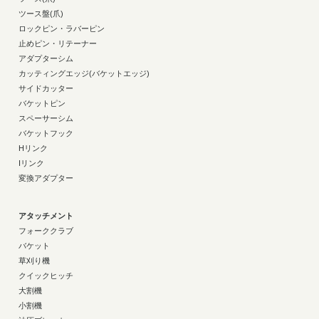
ツース盤(爪)
ロックピン・ラバーピン
止めピン・リテーナー
アダプターシム
カッティングエッジ(バケットエッジ)
サイドカッター
バケットピン
スペーサーシム
バケットフック
Hリンク
Iリンク
変換アダプター
アタッチメント
フォーククラブ
バケット
草刈り機
クイックヒッチ
大割機
小割機