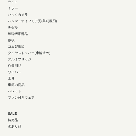
ライト
ミラー
バックカメラ
ハンマーナイフモア刃(草刈機刃)
チゼル
破砕機用部品
敷板
ゴム製敷板
タイヤストッパー(車輪止め)
アルミブリッジ
作業用品
ワイパー
工具
季節の商品
パレット
ファン付きウェア
SALE
特売品
訳あり品