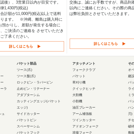
認後）、3営業日以内が目安です。
交換は、誠にお手数ですが、商品到着
1,430円(税込)
以内にご連絡ください。その際の商
合計額が11,000円(税込)以上で送料
は弊社負担とさせていただきます。
なります。 ※沖縄、離島は購入時に
0円お預かりし、差額が発生する場合に
、ご決済のご連絡を させていただき
でご了承ください。
バケット部品
アタッチメント
そ
ー
ツース(爪)
フォーククラブ
オ
ラー
ツース盤(爪)
バケット
建
ラー
ロックピン・ラバーピン
草刈り機
バ
ローラ
止めピン・リテーナー
クイックヒッチ
ラ
アダプターシム
大割機
ミ
カッティングエッジ(バケット
小割機
バ
エッジ)
油圧ブレーカー
ハ
シュ
サイドカッター
アーム補強板
刃)
バケットピン
ツインカッター
チ
スペーサーシム
アドオンフォーク
破
バケットフック
溶接フォーク
敷