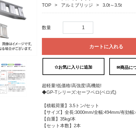
TOP
アルミブリッジ
3.0t～3.5t
数量
カートに入れる
✩お気に入りに追加
✉商品に
超軽量!低価格!高強度!高機能!
◆GP-Tシリーズ:セーフベロ(ベロ式)
【積載荷重】3.5トン/セット
【サイズ】全長:3000mm/全幅:494mm/有効幅:
【自重】35kg/本
【セット本数】2本