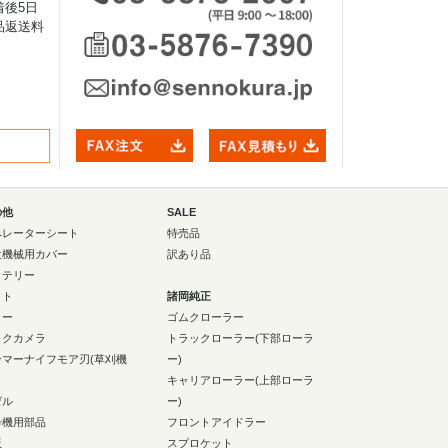
後5日
品返送料
の他
SALE
ペレーターシート
特売品
設機械用カバー
訳あり品
ッテリー
イト
諸岡純正
ラー
ゴムクローラー
ックカメラ
トラックローラー(下部ローラ
ンマーナイフモア刃(草刈機
ー)
キャリアローラー(上部ローラ
ゼル
ー)
砕機用部品
フロントアイドラー
板
スプロケット