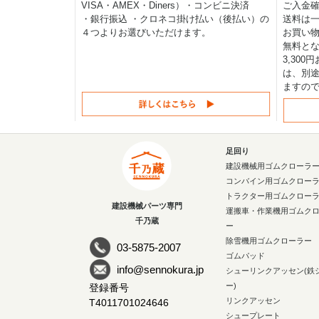
VISA・AMEX・Diners）・コンビニ決済
ご入金確
・銀行振込 ・クロネコ掛け払い（後払い）の
送料は一律
４つよりお選びいただけます。
お買い物
無料と
3,30
は、別途
ますの
足回り
建設機械用ゴムクローラ
コンバイン用ゴムクロー
トラクター用ゴムクロー
建設機械パーツ専門
運搬車・作業機用ゴムク
千乃蔵
ー
除雪機用ゴムクローラー
03-5875-2007
ゴムパッド
info@sennokura.jp
シューリンクアッセン(鉄
ー)
登録番号
リンクアッセン
T4011701024646
シュープレート