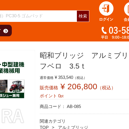
検索
昭和ブリッジ アルミブリッジ 
フベロ 3.5ｔ
¥ 353,540
通常価格
（税込）
¥ 206,800
販売価格
（税込）
ポイント
0
pt
商品コード：
AB-085
関連カテゴリ
TOP
アルミブリッジ