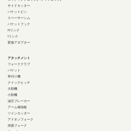
サイドカッター
バケットピン
スペーサーシム
バケットフック
Hリンク
Iリンク
変換アダプター
アタッチメント
フォーククラブ
バケット
草刈り機
クイックヒッチ
大割機
小割機
油圧ブレーカー
アーム補強板
ツインカッター
アドオンフォーク
溶接フォーク