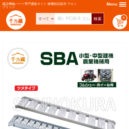
Menu
Menu
建設機械パーツ専門通販サイト 建機部品販売 アルミ
ブリッジ
0
検索