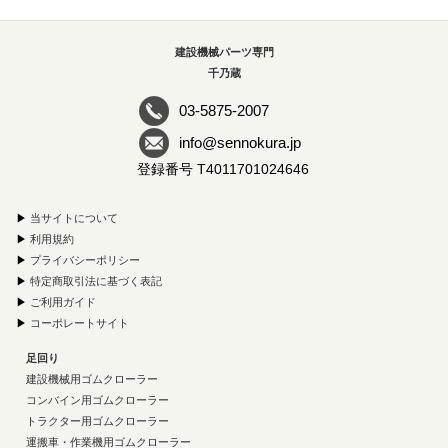
建設機械パーツ専門
千乃蔵
03-5875-2007
info@sennokura.jp
登録番号 T4011701024646
▶
当サイトについて
▶
利用規約
▶
プライバシーポリシー
▶
特定商取引法に基づく表記
▶
ご利用ガイド
▶
コーポレートサイト
足回り
建設機械用ゴムクローラー
コンバイン用ゴムクローラー
トラクター用ゴムクローラー
運搬車・作業機用ゴムクローラー