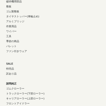
破砕機用部品
敷板
ゴム製敷板
タイヤストッパー(車輪止め)
アルミブリッジ
作業用品
ワイパー
工具
季節の商品
パレット
ファン付きウェア
SALE
特売品
訳あり品
諸岡純正
ゴムクローラー
トラックローラー(下部ローラー)
キャリアローラー(上部ローラー)
フロントアイドラー