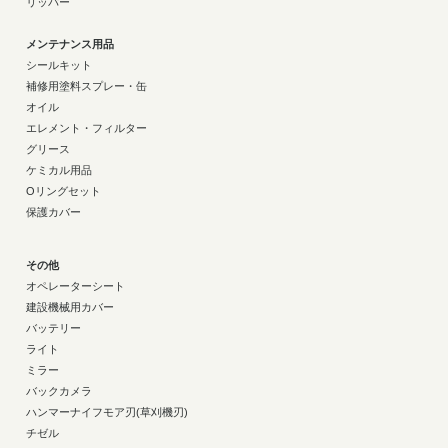
リッパー
メンテナンス用品
シールキット
補修用塗料スプレー・缶
オイル
エレメント・フィルター
グリース
ケミカル用品
Oリングセット
保護カバー
その他
オペレーターシート
建設機械用カバー
バッテリー
ライト
ミラー
バックカメラ
ハンマーナイフモア刃(草刈機刃)
チゼル