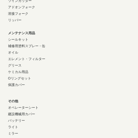
ツインカッター
アドオンフォーク
溶接フォーク
リッパー
メンテナンス用品
シールキット
補修用塗料スプレー・缶
オイル
エレメント・フィルター
グリース
ケミカル用品
Oリングセット
保護カバー
その他
オペレーターシート
建設機械用カバー
バッテリー
ライト
ミラー