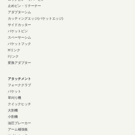
止めピン・リテーナー
アダプターシム
カッティングエッジ(バケットエッジ)
サイドカッター
バケットピン
スペーサーシム
バケットフック
Hリンク
Iリンク
変換アダプター
アタッチメント
フォーククラブ
バケット
草刈り機
クイックヒッチ
大割機
小割機
油圧ブレーカー
アーム補強板