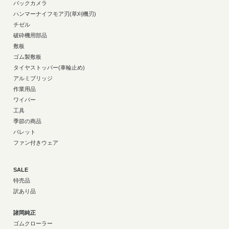
バックカメラ
ハンマーナイフモア刃(草刈機刃)
チゼル
破砕機用部品
敷板
ゴム製敷板
タイヤストッパー(車輪止め)
アルミブリッジ
作業用品
ワイパー
工具
季節の商品
パレット
ファン付きウェア
SALE
特売品
訳あり品
諸岡純正
ゴムクローラー