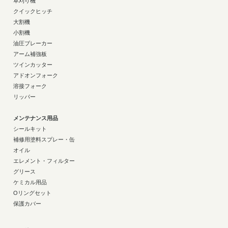
草刈り機
クイックヒッチ
大割機
小割機
油圧ブレーカー
アーム補強板
ツインカッター
アドオンフォーク
溶接フォーク
リッパー
メンテナンス用品
シールキット
補修用塗料スプレー・缶
オイル
エレメント・フィルター
グリース
ケミカル用品
Oリングセット
保護カバー