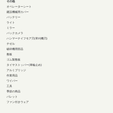
その他
オペレーターシート
建設機械用カバー
バッテリー
ライト
ミラー
バックカメラ
ハンマーナイフモア刃(草刈機刃)
チゼル
破砕機用部品
敷板
ゴム製敷板
タイヤストッパー(車輪止め)
アルミブリッジ
作業用品
ワイパー
工具
季節の商品
パレット
ファン付きウェア