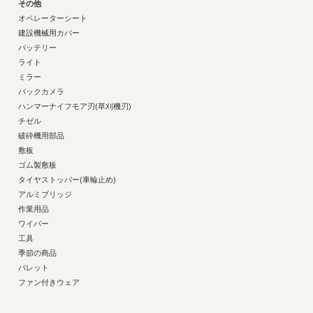
その他
オペレーターシート
建設機械用カバー
バッテリー
ライト
ミラー
バックカメラ
ハンマーナイフモア刃(草刈機刃)
チゼル
破砕機用部品
敷板
ゴム製敷板
タイヤストッパー(車輪止め)
アルミブリッジ
作業用品
ワイパー
工具
季節の商品
パレット
ファン付きウェア