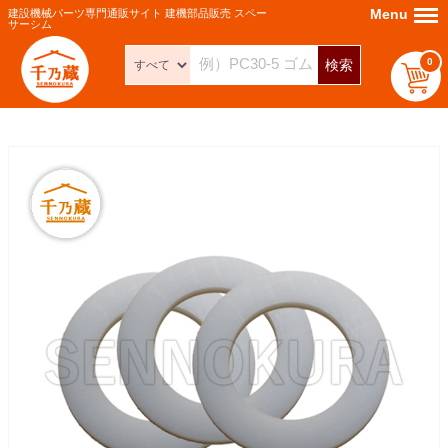
Menu
Menu
建設機械パーツ専門通販サイト 建機部品販売 スペー
サーシム
0
検索