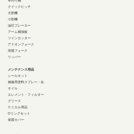
草刈り機
クイックヒッチ
大割機
小割機
油圧ブレーカー
アーム補強板
ツインカッター
アドオンフォーク
溶接フォーク
リッパー
メンテナンス用品
シールキット
補修用塗料スプレー・缶
オイル
エレメント・フィルター
グリース
ケミカル用品
Oリングセット
保護カバー