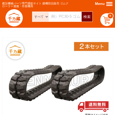
Menu
Menu
建設機械パーツ専門通販サイト 建機部品販売 ゴムク
ローラー運搬・作業機用
0
検索