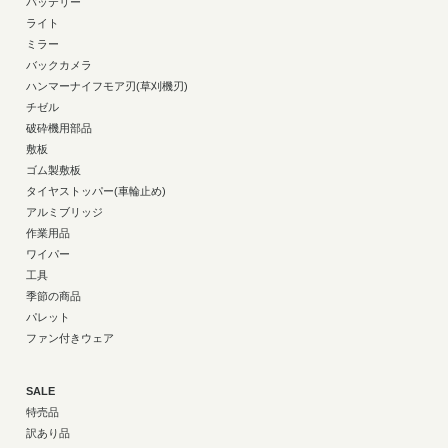
バッテリー
ライト
ミラー
バックカメラ
ハンマーナイフモア刃(草刈機刃)
チゼル
破砕機用部品
敷板
ゴム製敷板
タイヤストッパー(車輪止め)
アルミブリッジ
作業用品
ワイパー
工具
季節の商品
パレット
ファン付きウェア
SALE
特売品
訳あり品