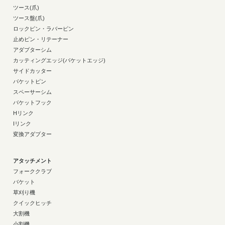
ツース(爪)
ツース盤(爪)
ロックピン・ラバーピン
止めピン・リテーナー
アダプターシム
カッティングエッジ(バケットエッジ)
サイドカッター
バケットピン
スペーサーシム
バケットフック
Hリンク
Iリンク
変換アダプター
アタッチメント
フォーククラブ
バケット
草刈り機
クイックヒッチ
大割機
小割機