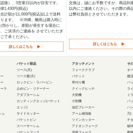
認後）、3営業日以内が目安です。
交換は、誠にお手数ですが、商品到着
1,430円(税込)
以内にご連絡ください。その際の商
合計額が11,000円(税込)以上で送料
は弊社負担とさせていただきます。
なります。 ※沖縄、離島は購入時に
0円お預かりし、差額が発生する場合に
、ご決済のご連絡を させていただき
でご了承ください。
バケット部品
アタッチメント
そ
ー
ツース(爪)
フォーククラブ
オ
ラー
ツース盤(爪)
バケット
建
ラー
ロックピン・ラバーピン
草刈り機
バ
ローラ
止めピン・リテーナー
クイックヒッチ
ラ
アダプターシム
大割機
ミ
カッティングエッジ(バケット
小割機
バ
エッジ)
油圧ブレーカー
ハ
シュ
サイドカッター
アーム補強板
刃)
バケットピン
ツインカッター
チ
スペーサーシム
アドオンフォーク
破
バケットフック
溶接フォーク
敷