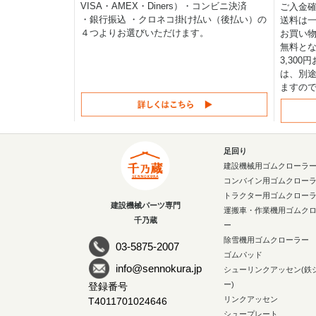
VISA・AMEX・Diners）・コンビニ決済
ご入金確
・銀行振込 ・クロネコ掛け払い（後払い）の
送料は一律
４つよりお選びいただけます。
お買い物
無料と
3,30
は、別途
ますの
足回り
建設機械用ゴムクローラ
コンバイン用ゴムクロー
トラクター用ゴムクロー
建設機械パーツ専門
運搬車・作業機用ゴムク
千乃蔵
ー
除雪機用ゴムクローラー
03-5875-2007
ゴムパッド
info@sennokura.jp
シューリンクアッセン(鉄
ー)
登録番号
リンクアッセン
T4011701024646
シュープレート