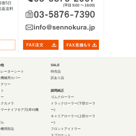
後5日
品返送料
の他
SALE
ペレーターシート
特売品
設機械用カバー
訳あり品
ッテリー
イト
諸岡純正
ラー
ゴムクローラー
ックカメラ
トラックローラー(下部ローラ
ンマーナイフモア刃(草刈機
ー)
キャリアローラー(上部ローラ
ゼル
ー)
砕機用部品
フロントアイドラー
板
スプロケット