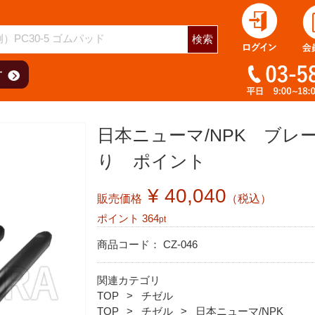
検索
日本ニューマ/NPK ブレー
り ポイント
¥ 40,040
販売価格
（税込）
ポイント
364
pt
商品コード：
CZ-046
関連カテゴリ
TOP
チゼル
TOP
チゼル
日本ニューマ/NPK