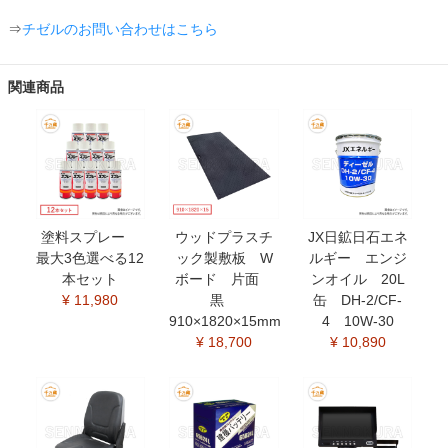
⇒
チゼルのお問い合わせはこちら
関連商品
塗料スプレー
ウッドプラスチ
JX日鉱日石エネ
最大3色選べる12
ック製敷板 W
ルギー エンジ
本セット
ボード 片面
ンオイル 20L
¥ 11,980
黒
缶 DH-2/CF-
910×1820×15mm
4 10W-30
¥ 18,700
¥ 10,890