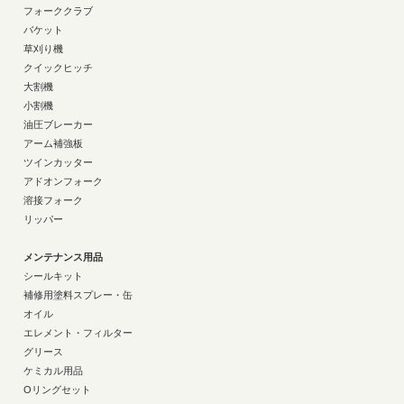
フォーククラブ
バケット
草刈り機
クイックヒッチ
大割機
小割機
油圧ブレーカー
アーム補強板
ツインカッター
アドオンフォーク
溶接フォーク
リッパー
メンテナンス用品
シールキット
補修用塗料スプレー・缶
オイル
エレメント・フィルター
グリース
ケミカル用品
Oリングセット