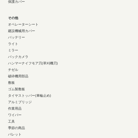
保護カバー
その他
オペレーターシート
建設機械用カバー
バッテリー
ライト
ミラー
バックカメラ
ハンマーナイフモア刃(草刈機刃)
チゼル
破砕機用部品
敷板
ゴム製敷板
タイヤストッパー(車輪止め)
アルミブリッジ
作業用品
ワイパー
工具
季節の商品
パレット