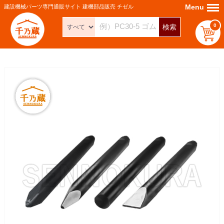
Menu
Menu
建設機械パーツ専門通販サイト 建機部品販売 チゼル
0
検索