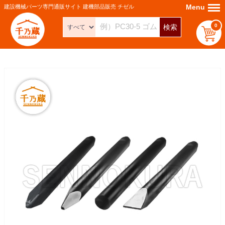
Menu
Menu
建設機械パーツ専門通販サイト 建機部品販売 チゼル
0
検索