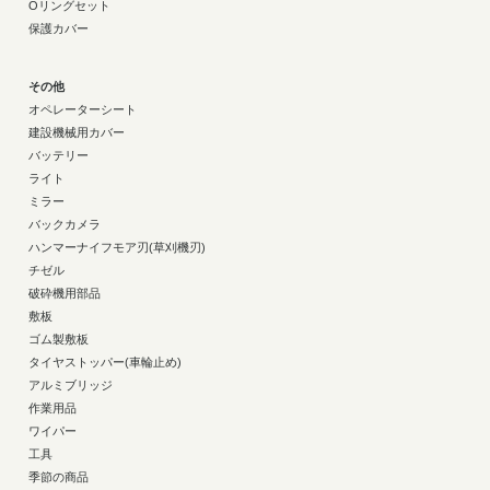
Oリングセット
保護カバー
その他
オペレーターシート
建設機械用カバー
バッテリー
ライト
ミラー
バックカメラ
ハンマーナイフモア刃(草刈機刃)
チゼル
破砕機用部品
敷板
ゴム製敷板
タイヤストッパー(車輪止め)
アルミブリッジ
作業用品
ワイパー
工具
季節の商品