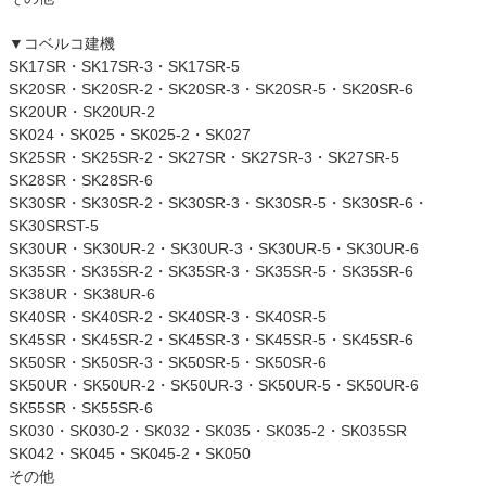
▼コベルコ建機
SK17SR・SK17SR-3・SK17SR-5
SK20SR・SK20SR-2・SK20SR-3・SK20SR-5・SK20SR-6
SK20UR・SK20UR-2
SK024・SK025・SK025-2・SK027
SK25SR・SK25SR-2・SK27SR・SK27SR-3・SK27SR-5
SK28SR・SK28SR-6
SK30SR・SK30SR-2・SK30SR-3・SK30SR-5・SK30SR-6・
SK30SRST-5
SK30UR・SK30UR-2・SK30UR-3・SK30UR-5・SK30UR-6
SK35SR・SK35SR-2・SK35SR-3・SK35SR-5・SK35SR-6
SK38UR・SK38UR-6
SK40SR・SK40SR-2・SK40SR-3・SK40SR-5
SK45SR・SK45SR-2・SK45SR-3・SK45SR-5・SK45SR-6
SK50SR・SK50SR-3・SK50SR-5・SK50SR-6
SK50UR・SK50UR-2・SK50UR-3・SK50UR-5・SK50UR-6
SK55SR・SK55SR-6
SK030・SK030-2・SK032・SK035・SK035-2・SK035SR
SK042・SK045・SK045-2・SK050
その他