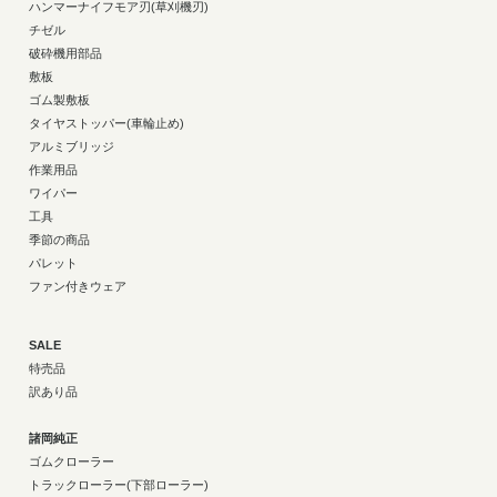
ハンマーナイフモア刃(草刈機刃)
チゼル
破砕機用部品
敷板
ゴム製敷板
タイヤストッパー(車輪止め)
アルミブリッジ
作業用品
ワイパー
工具
季節の商品
パレット
ファン付きウェア
SALE
特売品
訳あり品
諸岡純正
ゴムクローラー
トラックローラー(下部ローラー)