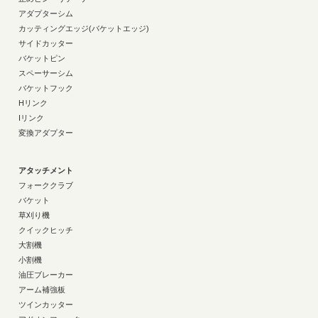
アダプターシム
カッティングエッジ(バケットエッジ)
サイドカッター
バケットピン
スペーサーシム
バケットフック
Hリンク
Iリンク
変換アダプター
アタッチメント
フォーククラブ
バケット
草刈り機
クイックヒッチ
大割機
小割機
油圧ブレーカー
アーム補強板
ツインカッター