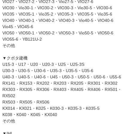
VIO27・VIO27-2・VIO27-3・Vio27-5・VIO27-6
VIO30・Vio30-1・VIO30-2・VIO30-3・Vio30-5・VIO30-6
VIO35・VIO35-1・Vio35-2・VIO35-3・VIO35-5・Vio35-6
VIO40・VIO40-1・VIO40-2・VIO40-3・Vio40-5・VIO40-6
Vio45・VIO45-6
VIO50・VIO50-1・VIO50-2・VIO50-3・Vio50-5・VIO50-6
VIO55-6・YB121U-2
その他
▼クボタ建機
U15-3・U17・U20・U20-3・U25・U25-3S
U30-3・U30-5・U30-6・U35-3・U35-5・U35-6
U40-3・U40-5・U40-6・U45・U50-3・U50-5・U50-6・U55-6
RX141・RX153・RX202・RX203・RX205・RX301・RX302
RX303・RX305・RX306・RX403・RX405・RX406・RX501・
RX502
RX503・RX505・RX506
KX014・KX021・K025・K030-3・K035-3・K035-5
K038・K040・K045・KX040
その他
▼IHI