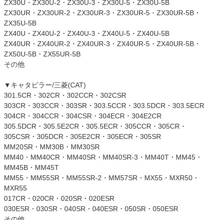
ZX30U・ZX30U-2・ZX30U-3・ZX30U-5・ZX30U-5B
ZX30UR・ZX30UR-2・ZX30UR-3・ZX30UR-5・ZX30UR-5B・
ZX35U-5B
ZX40U・ZX40U-2・ZX40U-3・ZX40U-5・ZX40U-5B
ZX40UR・ZX40UR-2・ZX40UR-3・ZX40UR-5・ZX40UR-5B・
ZX50U-5B・ZX55UR-5B
その他
▼キャタピラー/三菱(CAT)
301.5CR・302CR・302CCR・302CSR
303CR・303CCR・303SR・303.5CCR・303.5DCR・303.5ECR
304CR・304CCR・304CSR・304ECR・304E2CR
305.5DCR・305.5E2CR・305.5ECR・305CCR・305CR・
305CSR・305DCR・305E2CR・305ECR・305SR
MM20SR・MM30B・MM30SR
MM40・MM40CR・MM40SR・MM40SR-3・MM40T・MM45・
MM45B・MM45T
MM55・MM55SR・MM55SR-2・MM57SR・MX55・MXR50・
MXR55
017CR・020CR・020SR・020ESR
030ESR・030SR・040SR・040ESR・050SR・050ESR
その他