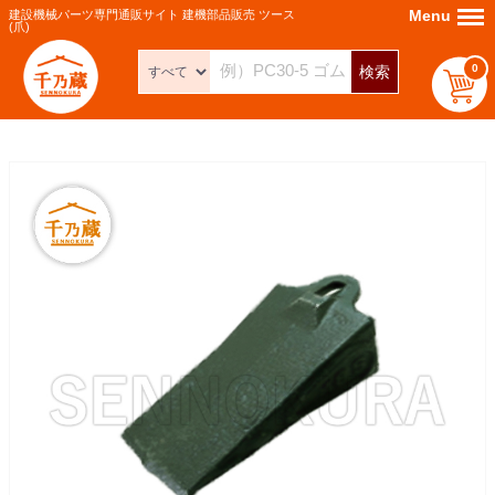
Menu
Menu
建設機械パーツ専門通販サイト 建機部品販売 ツース
(爪)
0
検索