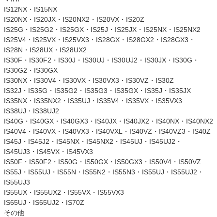
IS12NX・IS15NX
IS20NX・IS20JX・IS20NX2・IS20VX・IS20Z
IS25G・IS25G2・IS25GX・IS25J・IS25JX・IS25NX・IS25NX2
IS25V4・IS25VX・IS25VX3・IS28GX・IS28GX2・IS28GX3・
IS28N・IS28UX・IS28UX2
IS30F・IS30F2・IS30J・IS30UJ・IS30UJ2・IS30JX・IS30G・
IS30G2・IS30GX
IS30NX・IS30V4・IS30VX・IS30VX3・IS30VZ・IS30Z
IS32J・IS35G・IS35G2・IS35G3・IS35GX・IS35J・IS35JX
IS35NX・IS35NX2・IS35UJ・IS35V4・IS35VX・IS35VX3
IS38UJ・IS38UJ2
IS40G・IS40GX・IS40GX3・IS40JX・IS40JX2・IS40NX・IS40NX2
IS40V4・IS40VX・IS40VX3・IS40VXL・IS40VZ・IS40VZ3・IS40Z
IS45J・IS45J2・IS45NX・IS45NX2・IS45UJ・IS45UJ2・
IS45UJ3・IS45VX・IS45VX3
IS50F・IS50F2・IS50G・IS50GX・IS50GX3・IS50V4・IS50VZ
IS55J・IS55UJ・IS55N・IS55N2・IS55N3・IS55UJ・IS55UJ2・
IS55UJ3
IS55UX・IS55UX2・IS55VX・IS55VX3
IS65UJ・IS65UJ2・IS70Z
その他