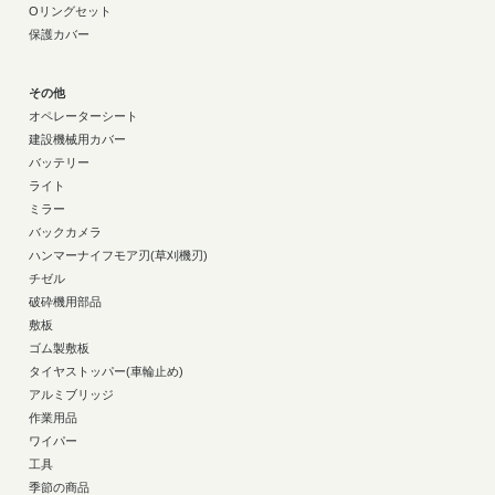
Oリングセット
保護カバー
その他
オペレーターシート
建設機械用カバー
バッテリー
ライト
ミラー
バックカメラ
ハンマーナイフモア刃(草刈機刃)
チゼル
破砕機用部品
敷板
ゴム製敷板
タイヤストッパー(車輪止め)
アルミブリッジ
作業用品
ワイパー
工具
季節の商品