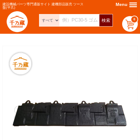
Menu
Menu
建設機械パーツ専門通販サイト 建機部品販売 ツース
盤(平爪)
0
検索