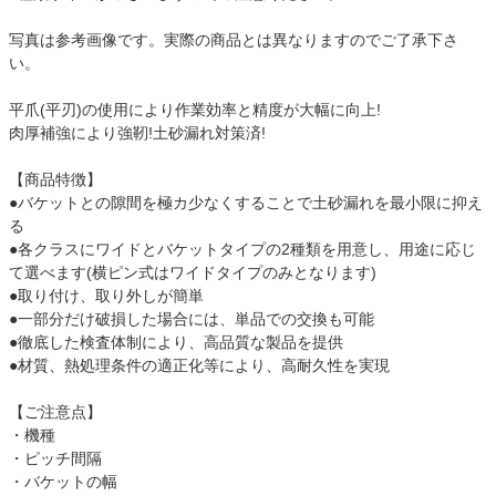
写真は参考画像です。実際の商品とは異なりますのでご了承下さ
い。
平爪(平刃)の使用により作業効率と精度が大幅に向上!
肉厚補強により強靭!土砂漏れ対策済!
【商品特徴】
●バケットとの隙間を極カ少なくすることで土砂漏れを最小限に抑え
る
●各クラスにワイドとバケットタイプの2種類を用意し、用途に応じ
て選べます(横ピン式はワイドタイプのみとなります)
●取り付け、取り外しが簡単
●一部分だけ破損した場合には、単品での交換も可能
●徹底した検査体制により、高品質な製品を提供
●材質、熱処理条件の適正化等により、高耐久性を実現
【ご注意点】
・機種
・ピッチ間隔
・バケットの幅