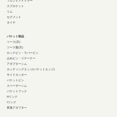
フロントアイドラー
スプロケット
リム
セグメント
タイヤ
バケット部品
ツース(爪)
ツース盤(爪)
ロックピン・ラバーピン
止めピン・リテーナー
アダプターシム
カッティングエッジ(バケットエッジ)
サイドカッター
バケットピン
スペーサーシム
バケットフック
Hリンク
Iリンク
変換アダプター