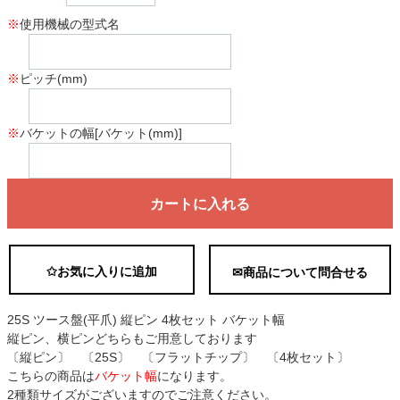
※
使用機械の型式名
※
ピッチ(mm)
※
バケットの幅[バケット(mm)]
カートに入れる
✩お気に入りに追加
✉商品について問合せる
25S ツース盤(平爪) 縦ピン 4枚セット バケット幅
縦ピン、横ピンどちらもご用意しております
〔縦ピン〕 〔25S〕 〔フラットチップ〕 〔4枚セット〕
こちらの商品は
バケット幅
になります。
2種類サイズがございますのでご注意ください。