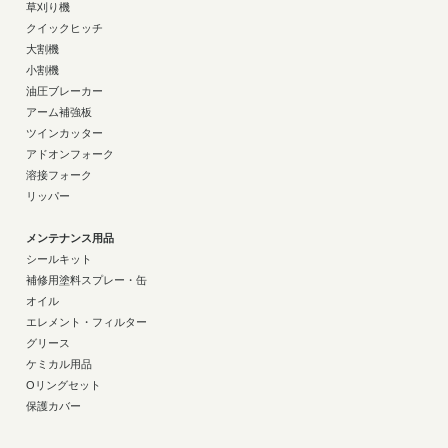
草刈り機
クイックヒッチ
大割機
小割機
油圧ブレーカー
アーム補強板
ツインカッター
アドオンフォーク
溶接フォーク
リッパー
メンテナンス用品
シールキット
補修用塗料スプレー・缶
オイル
エレメント・フィルター
グリース
ケミカル用品
Oリングセット
保護カバー