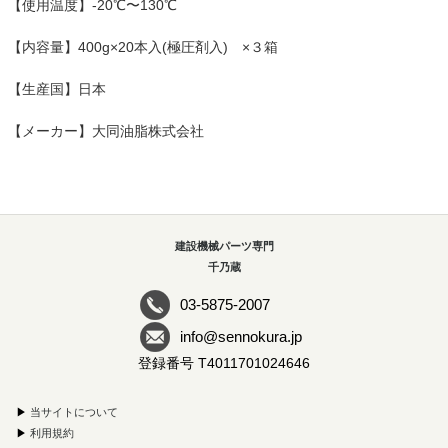
【使用温度】-20℃〜130℃
【内容量】400g×20本入(極圧剤入) ×３箱
【生産国】日本
【メーカー】大同油脂株式会社
建設機械パーツ専門
千乃蔵
03-5875-2007
info@sennokura.jp
登録番号 T4011701024646
▶
当サイトについて
▶
利用規約