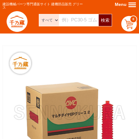
Menu
Menu
建設機械パーツ専門通販サイト 建機部品販売 グリー
ス
0
検索