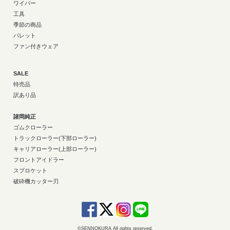
ワイパー
工具
季節の商品
パレット
ファン付きウェア
SALE
特売品
訳あり品
諸岡純正
ゴムクローラー
トラックローラー(下部ローラー)
キャリアローラー(上部ローラー)
フロントアイドラー
スプロケット
破砕機カッター刃
©SENNOKURA All rights reserved.