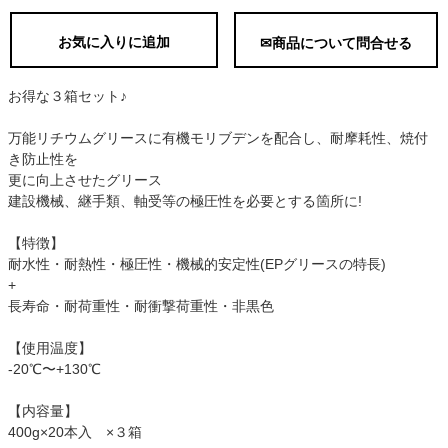
お気に入りに追加
✉商品について問合せる
お得な３箱セット♪
万能リチウムグリースに有機モリブデンを配合し、耐摩耗性、焼付
き防止性を
更に向上させたグリース
建設機械、継手類、軸受等の極圧性を必要とする箇所に!
【特徴】
耐水性・耐熱性・極圧性・機械的安定性(EPグリースの特長)
+
長寿命・耐荷重性・耐衝撃荷重性・非黒色
【使用温度】
-20℃〜+130℃
【内容量】
400g×20本入 ×３箱