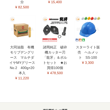
分
¥ 15,400
¥ 82,500
大同油脂 有機
諸岡純正 破砕
スターライト販
モリブデングリ
機カッター刃
売 ヘルメッ
ース マルチダ
「龍牙」＆ボル
ト SS-100
イヤMYグリース
トセット ★お
¥ 3,300
No.2 400g×20
買得100個
本入
¥ 478,500
¥ 11,220