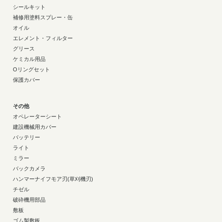
シールキット
補修用塗料スプレー・缶
オイル
エレメント・フィルター
グリース
ケミカル用品
Oリングセット
保護カバー
その他
オペレーターシート
建設機械用カバー
バッテリー
ライト
ミラー
バックカメラ
ハンマーナイフモア刃(草刈機刃)
チゼル
破砕機用部品
敷板
ゴム製敷板