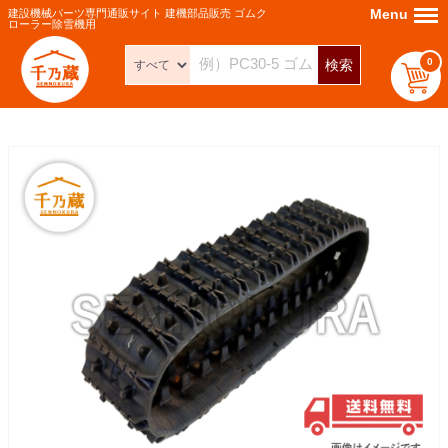
Menu
Menu
建設機械パーツ専門通販サイト 建機部品販売 ゴムク
ローラー除雪機用
0
検索