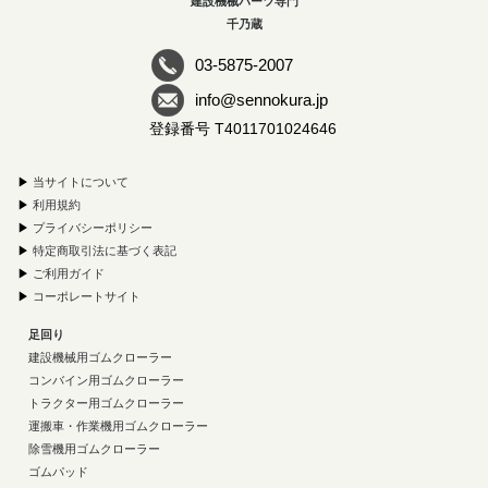
建設機械パーツ専門
千乃蔵
03-5875-2007
info@sennokura.jp
登録番号 T4011701024646
▶
当サイトについて
▶
利用規約
▶
プライバシーポリシー
▶
特定商取引法に基づく表記
▶
ご利用ガイド
▶
コーポレートサイト
足回り
建設機械用ゴムクローラー
コンバイン用ゴムクローラー
トラクター用ゴムクローラー
運搬車・作業機用ゴムクローラー
除雪機用ゴムクローラー
ゴムパッド