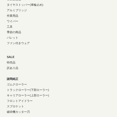
タイヤストッパー(車輪止め)
アルミブリッジ
作業用品
ワイパー
工具
季節の商品
パレット
ファン付きウェア
SALE
特売品
訳あり品
諸岡純正
ゴムクローラー
トラックローラー(下部ローラー)
キャリアローラー(上部ローラー)
フロントアイドラー
スプロケット
破砕機カッター刃