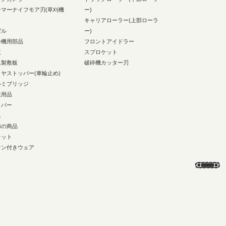
ンマーナイフモア刃(草刈機
ー)
キャリアローラー(上部ローラ
ゼル
ー)
砕機用部品
フロントアイドラー
板
スプロケット
ム製敷板
破砕機カッター刃
イヤストッパー(車輪止め)
ルミブリッジ
業用品
イパー
具
節の商品
レット
ァン付きウェア