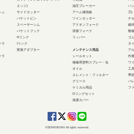
エッジ)
油圧ブレーカー
ハ
シュ
サイドカッター
アーム補強板
刃)
バケットピン
ツインカッター
チ
スペーサーシム
アドオンフォーク
破
バケットフック
溶接フォーク
敷
Hリンク
リッパー
ゴ
ーラ
Iリンク
タ
変換アダプター
メンテナンス用品
ア
ーラ
シールキット
作
補修用塗料スプレー・缶
ワ
オイル
工
エレメント・フィルター
季
グリース
パ
ケミカル用品
フ
Oリングセット
保護カバー
©SENNOKURA All rights reserved.