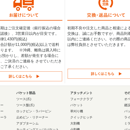
納期はご注文確定後（銀行振込の場合
初期不良や注文した商品と相違によ
認後）、3営業日以内が目安です。
交換は、誠にお手数ですが、商品到着
1,430円(税込)
以内にご連絡ください。その際の商
合計額が11,000円(税込)以上で送料
は弊社負担とさせていただきます。
なります。 ※沖縄、離島は購入時に
0円お預かりし、差額が発生する場合に
、ご決済のご連絡を させていただき
でご了承ください。
バケット部品
アタッチメント
そ
ー
ツース(爪)
フォーククラブ
オ
ラー
ツース盤(爪)
バケット
建
ラー
ロックピン・ラバーピン
草刈り機
バ
ローラ
止めピン・リテーナー
クイックヒッチ
ラ
アダプターシム
大割機
ミ
カッティングエッジ(バケット
小割機
バ