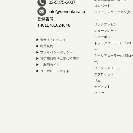
03-5875-2007
ゴムパッド
info@sennokura.jp
シューリンクアッセン(鉄
ー)
登録番号
リンクアッセン
T4011701024646
シュープレート
シューボルト
▶
当サイトについて
トラックローラー(下部ロ
▶
利用規約
ー)
▶
プライバシーポリシー
キャリアローラー(上部ロ
▶
特定商取引法に基づく表記
ー)
▶
ご利用ガイド
フロントアイドラー
▶
コーポレートサイト
スプロケット
リム
セグメント
タイヤ