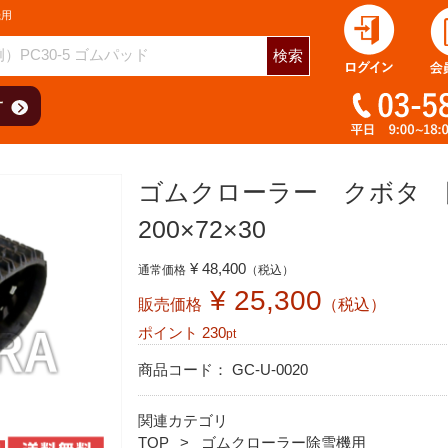
機用
検索
ゴムクローラー クボタ 除
200×72×30
¥ 48,400
通常価格
（税込）
¥ 25,300
販売価格
（税込）
ポイント
230
pt
商品コード：
GC-U-0020
関連カテゴリ
TOP
ゴムクローラー除雪機用