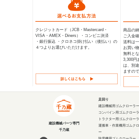
クレジットカード（JCB・Mastercard・
商品の
VISA・AMEX・Diners）・コンビニ決済
ご入金確
・銀行振込 ・クロネコ掛け払い（後払い）の
送料は一律
４つよりお選びいただけます。
お買い物
無料と
3,30
は、別途
ますの
足回り
建設機械用ゴムクローラ
コンバイン用ゴムクロー
トラクター用ゴムクロー
建設機械パーツ専門
運搬車・作業機用ゴムク
千乃蔵
ー
除雪機用ゴムクローラー