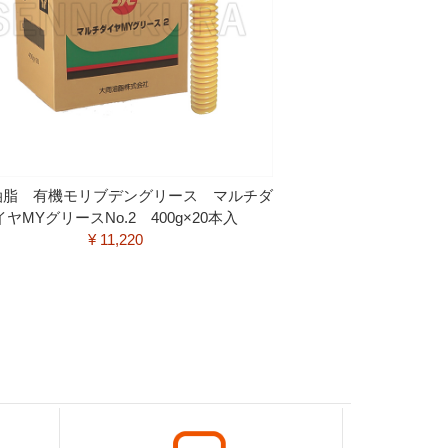
油脂 有機モリブデングリース マルチダ
イヤMYグリースNo.2 400g×20本入
¥ 11,220