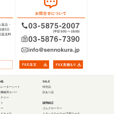
る返品・
後5日
品返送料
の他
SALE
ペレーターシート
特売品
設機械用カバー
訳あり品
ッテリー
イト
諸岡純正
ラー
ゴムクローラー
ックカメラ
トラックローラー(下部ローラ