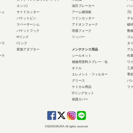
エッジ)
油圧ブレーカー
ハ
シュ
サイドカッター
アーム補強板
刃)
バケットピン
ツインカッター
チ
スペーサーシム
アドオンフォーク
破
バケットフック
溶接フォーク
敷
Hリンク
リッパー
ゴ
ーラ
Iリンク
タ
変換アダプター
メンテナンス用品
ア
ーラ
シールキット
作
補修用塗料スプレー・缶
ワ
オイル
工
エレメント・フィルター
季
グリース
パ
ケミカル用品
フ
Oリングセット
保護カバー
©SENNOKURA All rights reserved.