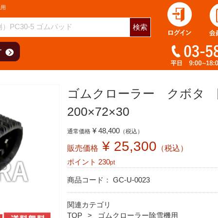
機用
検索
ゴムクローラー クボタ 
200×72×30
¥ 48,400
通常価格
（税込）
¥ 25,300
販売価格
（税込）
ポイント
230
pt
商品コード：
GC-U-0023
関連カテゴリ
TOP
ゴムクローラー除雪機用