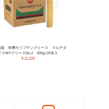
油脂 有機モリブデングリース マルチダ
イヤMYグリースNo.2 400g×20本入
¥ 11,220