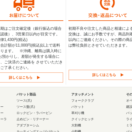
納期はご注文確定後（銀行振込の場合
初期不良や注文した商品と相違によ
認後）、3営業日以内が目安です。
交換は、誠にお手数ですが、商品到着
1,430円(税込)
以内にご連絡ください。その際の商
合計額が11,000円(税込)以上で送料
は弊社負担とさせていただきます。
なります。 ※沖縄、離島は購入時に
0円お預かりし、差額が発生する場合に
、ご決済のご連絡を させていただき
でご了承ください。
バケット部品
アタッチメント
そ
ー
ツース(爪)
フォーククラブ
オ
ラー
ツース盤(爪)
バケット
建
ラー
ロックピン・ラバーピン
草刈り機
バ
ローラ
止めピン・リテーナー
クイックヒッチ
ラ
アダプターシム
大割機
ミ
カッティングエッジ(バケット
小割機
バ