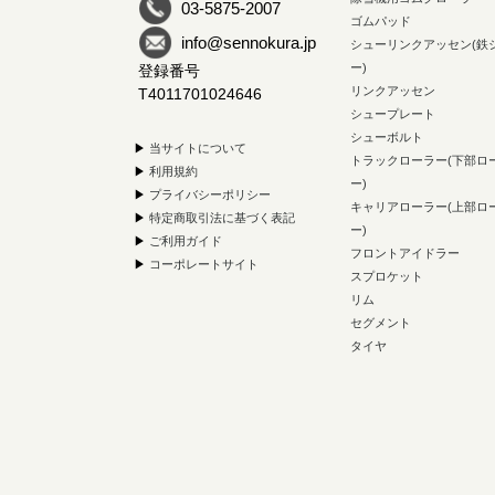
03-5875-2007
ゴムパッド
info@sennokura.jp
シューリンクアッセン(鉄
ー)
登録番号
リンクアッセン
T4011701024646
シュープレート
シューボルト
▶
当サイトについて
トラックローラー(下部ロ
▶
利用規約
ー)
▶
プライバシーポリシー
キャリアローラー(上部ロ
▶
特定商取引法に基づく表記
ー)
▶
ご利用ガイド
フロントアイドラー
▶
コーポレートサイト
スプロケット
リム
セグメント
タイヤ