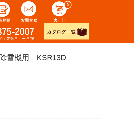
0
除雪機用 KSR13D