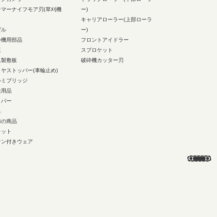
ンマーナイフモア刃(草刈機
ー)
キャリアローラー(上部ローラ
ゼル
ー)
砕機用部品
フロントアイドラー
板
スプロケット
ム製敷板
破砕機カッター刃
イヤストッパー(車輪止め)
ルミブリッジ
業用品
イパー
具
節の商品
レット
ァン付きウェア