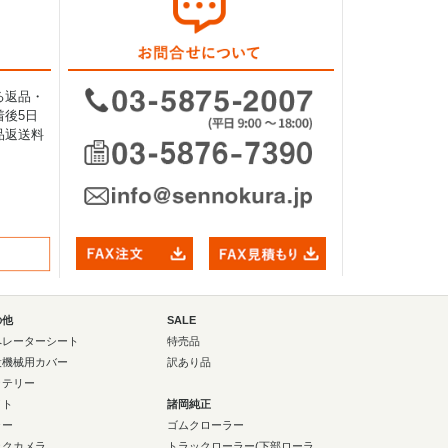
る返品・
後5日
品返送料
の他
SALE
ペレーターシート
特売品
設機械用カバー
訳あり品
ッテリー
イト
諸岡純正
ラー
ゴムクローラー
ックカメラ
トラックローラー(下部ローラ