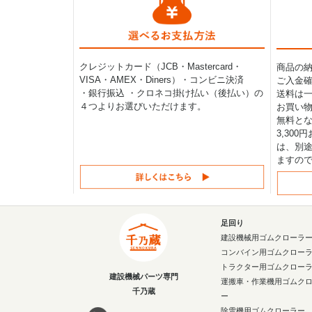
クレジットカード（JCB・Mastercard・
商品の
VISA・AMEX・Diners）・コンビニ決済
ご入金確
・銀行振込 ・クロネコ掛け払い（後払い）の
送料は一律
４つよりお選びいただけます。
お買い物
無料と
3,30
は、別途
ますの
足回り
建設機械用ゴムクローラ
コンバイン用ゴムクロー
トラクター用ゴムクロー
建設機械パーツ専門
運搬車・作業機用ゴムク
千乃蔵
ー
除雪機用ゴムクローラー