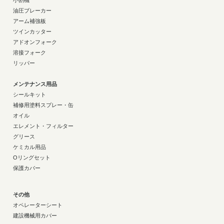
小割機
油圧ブレーカー
アーム補強板
ツインカッター
アドオンフォーク
溶接フォーク
リッパー
メンテナンス用品
シールキット
補修用塗料スプレー・缶
オイル
エレメント・フィルター
グリース
ケミカル用品
Oリングセット
保護カバー
その他
オペレーターシート
建設機械用カバー