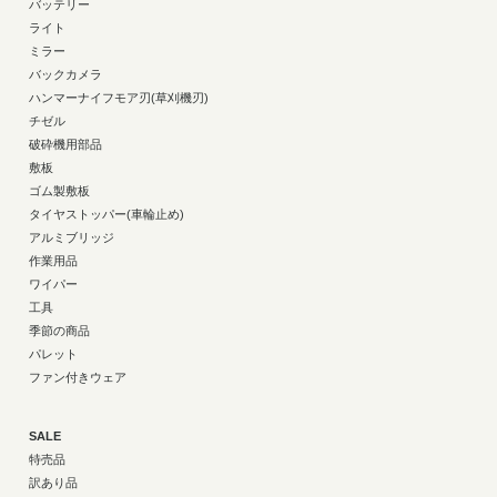
バッテリー
ライト
ミラー
バックカメラ
ハンマーナイフモア刃(草刈機刃)
チゼル
破砕機用部品
敷板
ゴム製敷板
タイヤストッパー(車輪止め)
アルミブリッジ
作業用品
ワイパー
工具
季節の商品
パレット
ファン付きウェア
SALE
特売品
訳あり品