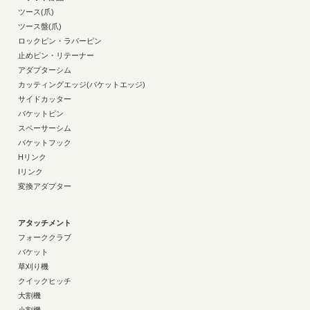
ツース(爪)
ツース盤(爪)
ロックピン・ラバーピン
止めピン・リテーナー
アダプターシム
カッティングエッジ(バケットエッジ)
サイドカッター
バケットピン
スペーサーシム
バケットフック
Hリンク
Iリンク
変換アダプター
アタッチメント
フォーククラブ
バケット
草刈り機
クイックヒッチ
大割機