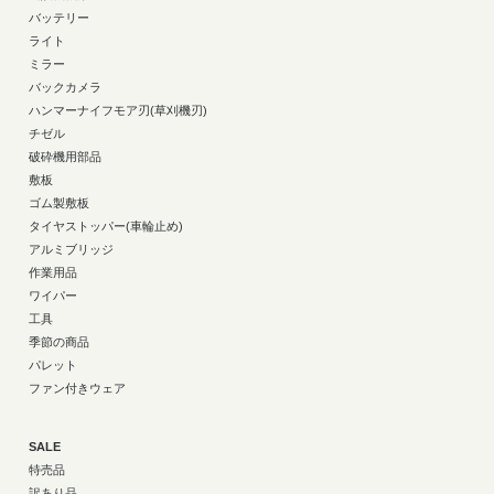
バッテリー
ライト
ミラー
バックカメラ
ハンマーナイフモア刃(草刈機刃)
チゼル
破砕機用部品
敷板
ゴム製敷板
タイヤストッパー(車輪止め)
アルミブリッジ
作業用品
ワイパー
工具
季節の商品
パレット
ファン付きウェア
SALE
特売品
訳あり品