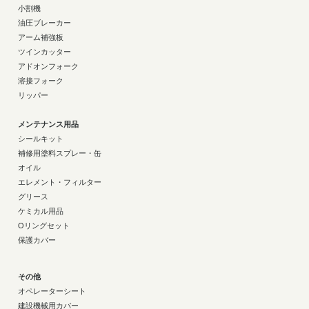
小割機
油圧ブレーカー
アーム補強板
ツインカッター
アドオンフォーク
溶接フォーク
リッパー
メンテナンス用品
シールキット
補修用塗料スプレー・缶
オイル
エレメント・フィルター
グリース
ケミカル用品
Oリングセット
保護カバー
その他
オペレーターシート
建設機械用カバー