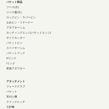
バケット部品
ツース(爪)
ツース盤(爪)
ロックピン・ラバーピン
止めピン・リテーナー
アダプターシム
カッティングエッジ(バケットエッジ)
サイドカッター
バケットピン
スペーサーシム
バケットフック
Hリンク
Iリンク
変換アダプター
アタッチメント
フォーククラブ
バケット
草刈り機
クイックヒッチ
大割機