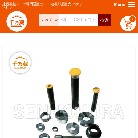
Menu
Menu
建設機械パーツ専門通販サイト 建機部品販売 バケッ
トピン
0
検索