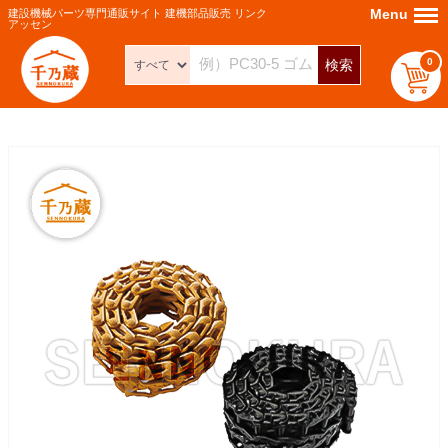
Menu
Menu
建設機械パーツ専門通販サイト 建機部品販売 リンク
アッセン
0
検索