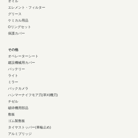
オイル
エレメント・フィルター
グリース
ケミカル用品
Oリングセット
保護カバー
その他
オペレーターシート
建設機械用カバー
バッテリー
ライト
ミラー
バックカメラ
ハンマーナイフモア刃(草刈機刃)
チゼル
破砕機用部品
敷板
ゴム製敷板
タイヤストッパー(車輪止め)
アルミブリッジ