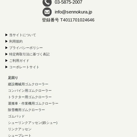
03-5875-2007
info@sennokura.jp
登録番号 T4011701024646
▶
当サイトについて
▶
利用規約
▶
プライバシーポリシー
▶
特定商取引法に基づく表記
▶
ご利用ガイド
▶
コーポレートサイト
足回り
建設機械用ゴムクローラー
コンバイン用ゴムクローラー
トラクター用ゴムクローラー
運搬車・作業機用ゴムクローラー
除雪機用ゴムクローラー
ゴムパッド
シューリンクアッセン(鉄シュー)
リンクアッセン
シュープレート