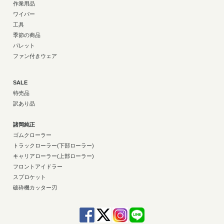
作業用品
ワイパー
工具
季節の商品
パレット
ファン付きウェア
SALE
特売品
訳あり品
諸岡純正
ゴムクローラー
トラックローラー(下部ローラー)
キャリアローラー(上部ローラー)
フロントアイドラー
スプロケット
破砕機カッター刃