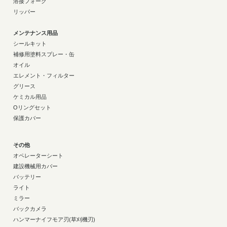
溶接フォーク
リッパー
メンテナンス用品
シールキット
補修用塗料スプレー・缶
オイル
エレメント・フィルター
グリース
ケミカル用品
Oリングセット
保護カバー
その他
オペレーターシート
建設機械用カバー
バッテリー
ライト
ミラー
バックカメラ
ハンマーナイフモア刃(草刈機刃)