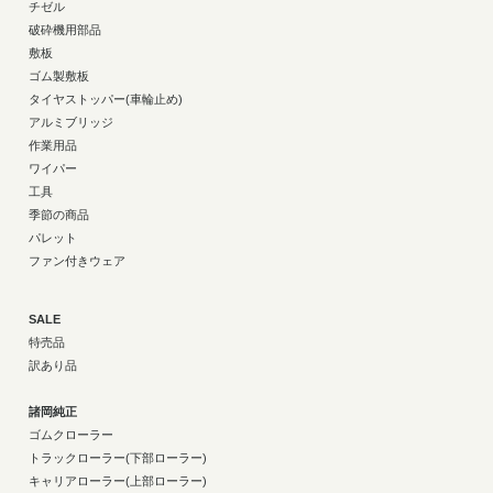
チゼル
破砕機用部品
敷板
ゴム製敷板
タイヤストッパー(車輪止め)
アルミブリッジ
作業用品
ワイパー
工具
季節の商品
パレット
ファン付きウェア
SALE
特売品
訳あり品
諸岡純正
ゴムクローラー
トラックローラー(下部ローラー)
キャリアローラー(上部ローラー)