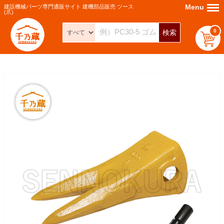
Menu
Menu
建設機械パーツ専門通販サイト 建機部品販売 ツース
(爪)
0
検索