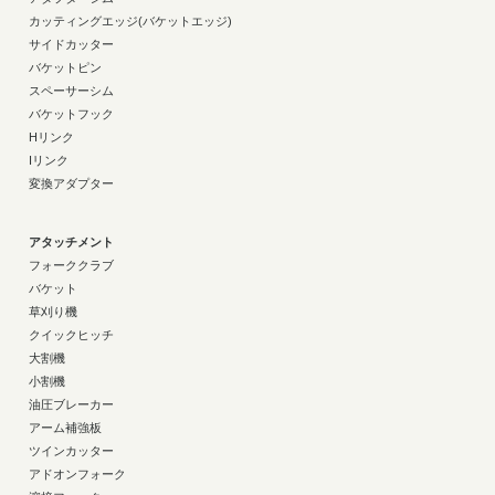
カッティングエッジ(バケットエッジ)
サイドカッター
バケットピン
スペーサーシム
バケットフック
Hリンク
Iリンク
変換アダプター
アタッチメント
フォーククラブ
バケット
草刈り機
クイックヒッチ
大割機
小割機
油圧ブレーカー
アーム補強板
ツインカッター
アドオンフォーク