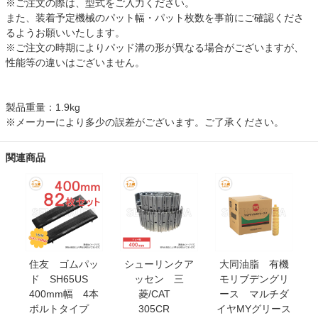
※ご注文の際は、型式をご入力ください。
また、装着予定機械のパット幅・パット枚数を事前にご確認くださ
るようお願いいたします。
※ご注文の時期によりパッド溝の形が異なる場合がございますが、
性能等の違いはございません。
製品重量：1.9kg
※メーカーにより多少の誤差がございます。ご了承ください。
関連商品
住友 ゴムパッ
シューリンクア
大同油脂 有機
ド SH65US
ッセン 三
モリブデングリ
400mm幅 4本
菱/CAT
ース マルチダ
ボルトタイプ
305CR
イヤMYグリース