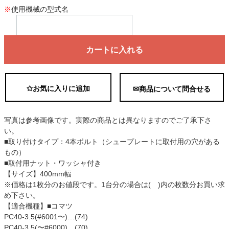
※
使用機械の型式名
カートに入れる
✩お気に入りに追加
✉商品について問合せる
写真は参考画像です。実際の商品とは異なりますのでご了承下さ
い。
■取り付けタイプ：4本ボルト（シュープレートに取付用の穴がある
もの）
■取付用ナット・ワッシャ付き
【サイズ】400mm幅
※価格は1枚分のお値段です。1台分の場合は( )内の枚数分お買い求
め下さい。
【適合機種】■コマツ
PC40-3.5(#6001〜)…(74)
PC40-3.5(〜#6000)…(70)