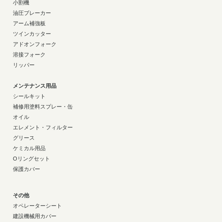
小割機
油圧ブレーカー
アーム補強板
ツインカッター
アドオンフォーク
溶接フォーク
リッパー
メンテナンス用品
シールキット
補修用塗料スプレー・缶
オイル
エレメント・フィルター
グリース
ケミカル用品
Oリングセット
保護カバー
その他
オペレーターシート
建設機械用カバー