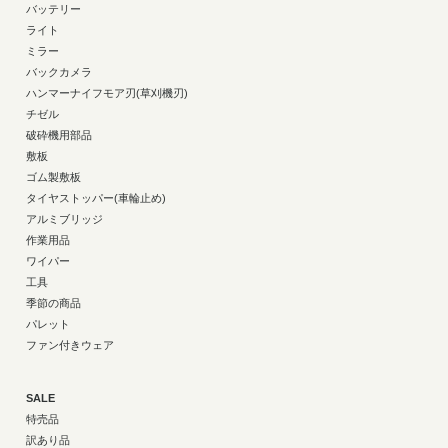
バッテリー
ライト
ミラー
バックカメラ
ハンマーナイフモア刃(草刈機刃)
チゼル
破砕機用部品
敷板
ゴム製敷板
タイヤストッパー(車輪止め)
アルミブリッジ
作業用品
ワイパー
工具
季節の商品
パレット
ファン付きウェア
SALE
特売品
訳あり品