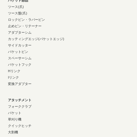
バケット部品
ツース(爪)
ツース盤(爪)
ロックピン・ラバーピン
止めピン・リテーナー
アダプターシム
カッティングエッジ(バケットエッジ)
サイドカッター
バケットピン
スペーサーシム
バケットフック
Hリンク
Iリンク
変換アダプター
アタッチメント
フォーククラブ
バケット
草刈り機
クイックヒッチ
大割機