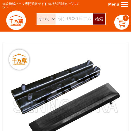
Menu
Menu
建設機械パーツ専門通販サイト 建機部品販売 ゴムパ
ッド
0
検索