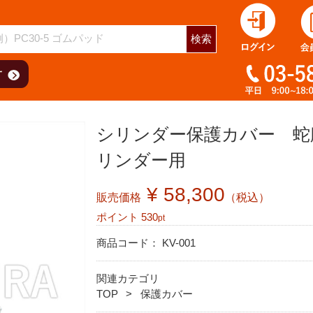
検索
シリンダー保護カバー 蛇腹
リンダー用
¥ 58,300
販売価格
（税込）
ポイント
530
pt
商品コード：
KV-001
関連カテゴリ
TOP
保護カバー