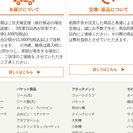
納期はご注文確定後（銀行振込の場合
初期不良や注文した商品と相違によ
認後）、3営業日以内が目安です。
交換は、誠にお手数ですが、商品到着
1,430円(税込)
以内にご連絡ください。その際の商
合計額が11,000円(税込)以上で送料
は弊社負担とさせていただきます。
なります。 ※沖縄、離島は購入時に
0円お預かりし、差額が発生する場合に
、ご決済のご連絡を させていただき
でご了承ください。
バケット部品
アタッチメント
そ
ー
ツース(爪)
フォーククラブ
オ
ラー
ツース盤(爪)
バケット
建
ラー
ロックピン・ラバーピン
草刈り機
バ
ローラ
止めピン・リテーナー
クイックヒッチ
ラ
アダプターシム
大割機
ミ
カッティングエッジ(バケット
小割機
バ
エッジ)
油圧ブレーカー
ハ