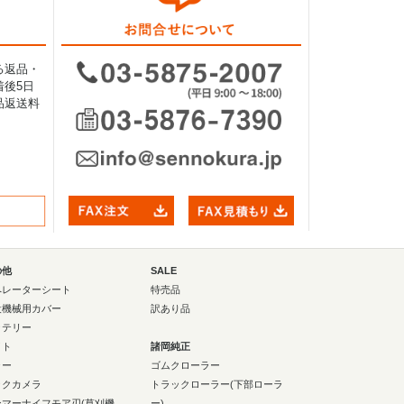
る返品・
後5日
品返送料
の他
SALE
ペレーターシート
特売品
設機械用カバー
訳あり品
ッテリー
イト
諸岡純正
ラー
ゴムクローラー
ックカメラ
トラックローラー(下部ローラ
ンマーナイフモア刃(草刈機
ー)