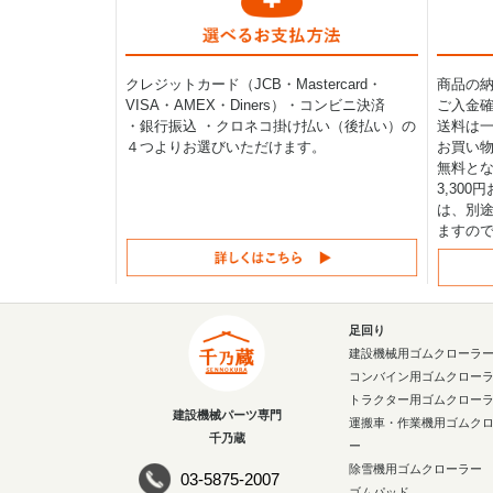
クレジットカード（JCB・Mastercard・
商品の
VISA・AMEX・Diners）・コンビニ決済
ご入金確
・銀行振込 ・クロネコ掛け払い（後払い）の
送料は一律
４つよりお選びいただけます。
お買い物
無料と
3,30
は、別途
ますの
足回り
建設機械用ゴムクローラ
コンバイン用ゴムクロー
トラクター用ゴムクロー
建設機械パーツ専門
運搬車・作業機用ゴムク
千乃蔵
ー
除雪機用ゴムクローラー
03-5875-2007
ゴムパッド