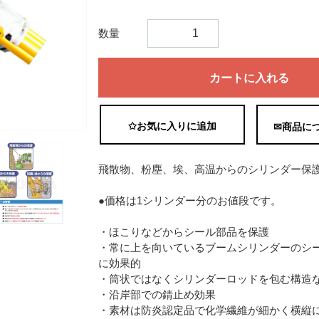
数量
カートに入れる
✩お気に入りに追加
✉商品に
飛散物、粉塵、埃、高温からのシリンダー保
●価格は1シリンダー分のお値段です。
・ほこりなどからシール部品を保護
・常に上を向いているブームシリンダーのシ
に効果的
・筒状ではなくシリンダーロッドを包む構造
・沿岸部での錆止め効果
・素材は防炎認定品で化学繊維が細かく横縦