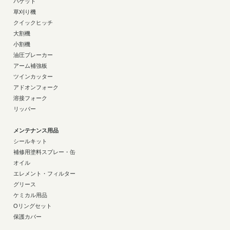
バケット
草刈り機
クイックヒッチ
大割機
小割機
油圧ブレーカー
アーム補強板
ツインカッター
アドオンフォーク
溶接フォーク
リッパー
メンテナンス用品
シールキット
補修用塗料スプレー・缶
オイル
エレメント・フィルター
グリース
ケミカル用品
Oリングセット
保護カバー