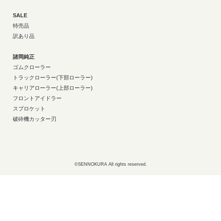
SALE
特売品
訳あり品
諸岡純正
ゴムクローラー
トラックローラー(下部ローラー)
キャリアローラー(上部ローラー)
フロントアイドラー
スプロケット
破砕機カッター刃
©SENNOKURA All rights reserved.