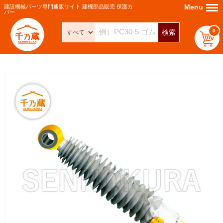
Menu
Menu
建設機械パーツ専門通販サイト 建機部品販売 保護カ
バー
0
検索