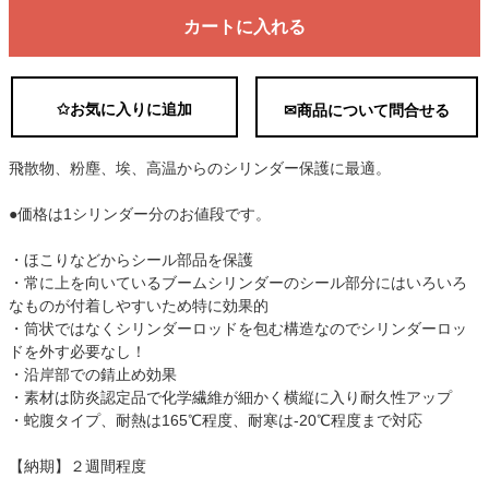
カートに入れる
✩お気に入りに追加
✉商品について問合せる
飛散物、粉塵、埃、高温からのシリンダー保護に最適。
●価格は1シリンダー分のお値段です。
・ほこりなどからシール部品を保護
・常に上を向いているブームシリンダーのシール部分にはいろいろ
なものが付着しやすいため特に効果的
・筒状ではなくシリンダーロッドを包む構造なのでシリンダーロッ
ドを外す必要なし！
・沿岸部での錆止め効果
・素材は防炎認定品で化学繊維が細かく横縦に入り耐久性アップ
・蛇腹タイプ、耐熱は165℃程度、耐寒は-20℃程度まで対応
【納期】２週間程度