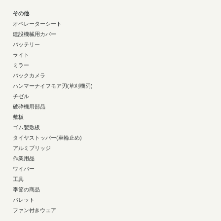
その他
オペレーターシート
建設機械用カバー
バッテリー
ライト
ミラー
バックカメラ
ハンマーナイフモア刃(草刈機刃)
チゼル
破砕機用部品
敷板
ゴム製敷板
タイヤストッパー(車輪止め)
アルミブリッジ
作業用品
ワイパー
工具
季節の商品
パレット
ファン付きウェア