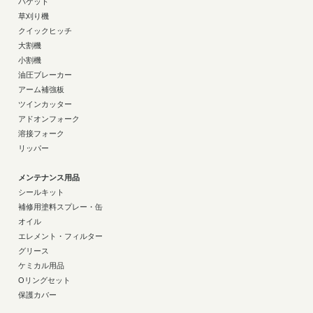
バケット
草刈り機
クイックヒッチ
大割機
小割機
油圧ブレーカー
アーム補強板
ツインカッター
アドオンフォーク
溶接フォーク
リッパー
メンテナンス用品
シールキット
補修用塗料スプレー・缶
オイル
エレメント・フィルター
グリース
ケミカル用品
Oリングセット
保護カバー