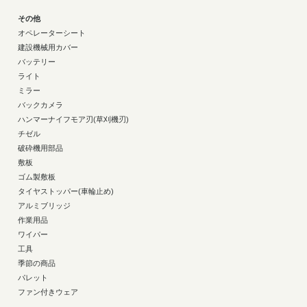
その他
オペレーターシート
建設機械用カバー
バッテリー
ライト
ミラー
バックカメラ
ハンマーナイフモア刃(草刈機刃)
チゼル
破砕機用部品
敷板
ゴム製敷板
タイヤストッパー(車輪止め)
アルミブリッジ
作業用品
ワイパー
工具
季節の商品
パレット
ファン付きウェア