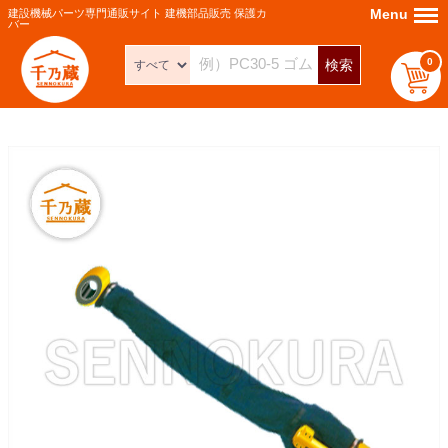
Menu
Menu
建設機械パーツ専門通販サイト 建機部品販売 保護カ
バー
0
検索