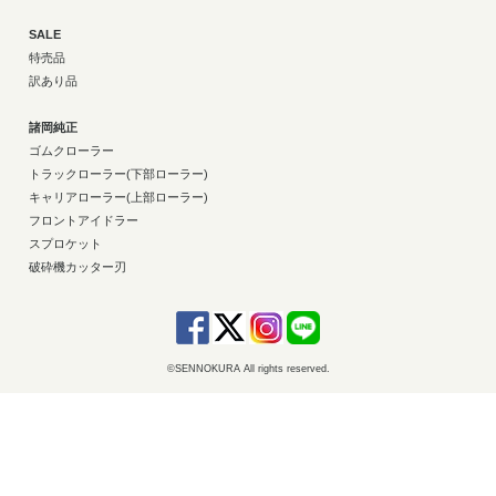
SALE
特売品
訳あり品
諸岡純正
ゴムクローラー
トラックローラー(下部ローラー)
キャリアローラー(上部ローラー)
フロントアイドラー
スプロケット
破砕機カッター刃
©SENNOKURA All rights reserved.