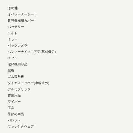
その他
オペレーターシート
建設機械用カバー
バッテリー
ライト
ミラー
バックカメラ
ハンマーナイフモア刃(草刈機刃)
チゼル
破砕機用部品
敷板
ゴム製敷板
タイヤストッパー(車輪止め)
アルミブリッジ
作業用品
ワイパー
工具
季節の商品
パレット
ファン付きウェア