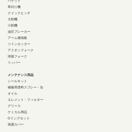
バケット
草刈り機
クイックヒッチ
大割機
小割機
油圧ブレーカー
アーム補強板
ツインカッター
アドオンフォーク
溶接フォーク
リッパー
メンテナンス用品
シールキット
補修用塗料スプレー・缶
オイル
エレメント・フィルター
グリース
ケミカル用品
Oリングセット
保護カバー