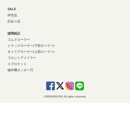
SALE
特売品
訳あり品
諸岡純正
ゴムクローラー
トラックローラー(下部ローラー)
キャリアローラー(上部ローラー)
フロントアイドラー
スプロケット
破砕機カッター刃
©SENNOKURA All rights reserved.