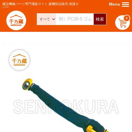
Menu
Menu
建設機械パーツ専門通販サイト 建機部品販売 保護カ
バー
0
検索