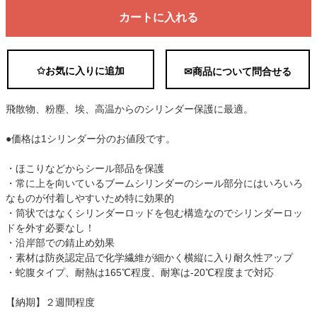
カートに入れる
✩お気に入りに追加
✉商品について問合せる
飛散物、粉塵、埃、高温からのシリンダー保護に最適。
●価格は1シリンダー分のお値段です。
・ほこりなどからシール部品を保護
・常に上を向いているブームシリンダーのシール部分にはいろいろ
なものが付着しやすいため特に効果的
・筒状ではなくシリンダーロッドを包む構造なのでシリンダーロッ
ドを外す必要なし！
・沿岸部での錆止め効果
・素材は防炎認定品で化学繊維が細かく横縦に入り耐久性アップ
・蛇腹タイプ、耐熱は165℃程度、耐寒は-20℃程度まで対応
【納期】２週間程度