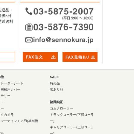
る返品・
後5日
品返送料
の他
SALE
ペレーターシート
特売品
設機械用カバー
訳あり品
ッテリー
イト
諸岡純正
ラー
ゴムクローラー
ックカメラ
トラックローラー(下部ローラ
ンマーナイフモア刃(草刈機
ー)
キャリアローラー(上部ローラ
ゼル
ー)