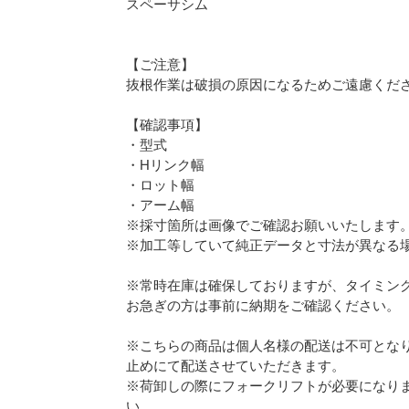
スペーサシム
【ご注意】
抜根作業は破損の原因になるためご遠慮くだ
【確認事項】
・型式
・Hリンク幅
・ロット幅
・アーム幅
※採寸箇所は画像でご確認お願いいたします
※加工等していて純正データと寸法が異なる
※常時在庫は確保しておりますが、タイミン
お急ぎの方は事前に納期をご確認ください。
※こちらの商品は個人名様の配送は不可となり
止めにて配送させていただきます。
※荷卸しの際にフォークリフトが必要になり
い。