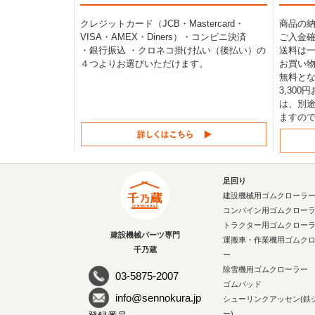
クレジットカード（JCB・Mastercard・
商品の
VISA・AMEX・Diners）・コンビニ決済
ご入金確
・銀行振込 ・クロネコ掛け払い（後払い）の
送料は一律
４つよりお選びいただけます。
お買い物
無料と
3,30
は、別途
ますの
足回り
建設機械用ゴムクローラ
コンバイン用ゴムクロー
トラクター用ゴムクロー
建設機械パーツ専門
運搬車・作業機用ゴムク
千乃蔵
ー
除雪機用ゴムクローラー
03-5875-2007
ゴムパッド
info@sennokura.jp
シューリンクアッセン(鉄
ー)