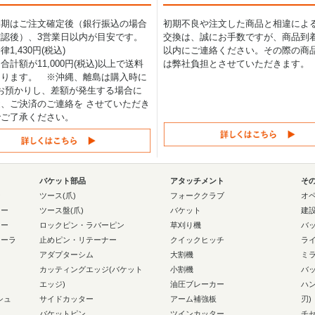
納期はご注文確定後（銀行振込の場合
初期不良や注文した商品と相違によ
認後）、3営業日以内が目安です。
交換は、誠にお手数ですが、商品到着
1,430円(税込)
以内にご連絡ください。その際の商
合計額が11,000円(税込)以上で送料
は弊社負担とさせていただきます。
なります。 ※沖縄、離島は購入時に
0円お預かりし、差額が発生する場合に
、ご決済のご連絡を させていただき
でご了承ください。
バケット部品
アタッチメント
そ
ー
ツース(爪)
フォーククラブ
オ
ラー
ツース盤(爪)
バケット
建
ラー
ロックピン・ラバーピン
草刈り機
バ
ローラ
止めピン・リテーナー
クイックヒッチ
ラ
アダプターシム
大割機
ミ
カッティングエッジ(バケット
小割機
バ
エッジ)
油圧ブレーカー
ハ
シュ
サイドカッター
アーム補強板
刃)
バケットピン
ツインカッター
チ