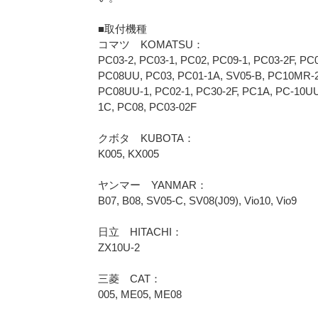
■取付機種
コマツ KOMATSU：
PC03-2, PC03-1, PC02, PC09-1, PC03-2F, P
PC08UU, PC03, PC01-1A, SV05-B, PC10MR-2
PC08UU-1, PC02-1, PC30-2F, PC1A, PC-10
1C, PC08, PC03-02F
クボタ KUBOTA：
K005, KX005
ヤンマー YANMAR：
B07, B08, SV05-C, SV08(J09), Vio10, Vio9
日立 HITACHI：
ZX10U-2
三菱 CAT：
005, ME05, ME08