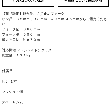
✩お気に入りに追加
✉商品について問合せる
【商品詳細】軽作業用２点止めフォーク
ピン径：３５ｍｍ，３８ｍｍ，４０ｍｍ,４５ｍｍからご指定くださ
い
フォーク幅：３６０ｍｍ
フォーク長：５８０ｍｍ
最大開口幅：約９７０ｍｍ
対応機種 ２トン〜４トンクラス
総重量：１３１kg
付属品：
ピン １本
ブッシュ４個
スペーサシム