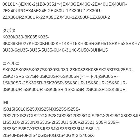
00101〜)EX40-2(1B8-0351〜)EX40GEX40G-2EX40UEX40UR-
2EX40URGEX45EX45-2EX50U-1ZX30U-1ZX30U-
2ZX30URZX30UR-2ZX35UZX40U-1ZX50U-1ZX50U-2
クボタ
K030K030-3K035K035-
3K038KH027KH030KH033KH14KH15KH30SRGKH51SRKH52SRKH7
3U30-6αU35-3U35-5U35-6U40-3U40-5U50-3UHM15
コベルコ
SK024SK025SK027SK030SK030-2SK032SK035SK25SRSK25SR-
2SK27SRSK27SR-3SK28SR-6SK30SR(ビートル)SK30SR-
1SK30SR-2SK30SR-3SK30SR-5SK30UR-1SK30UR-2SK30UR-
3SK30UR-5SK30UR-6SK35SR-1SK35SR-2SK35SR-3SK38UR
IHI
IS015IS018IS25JXIS25NXIS25SIS25S-
2IS27FXIS27GIS27GXIS28GIS28G2IS28GXIS28GX2IS28GX3IS28JI
1IS30JX-2IS30NXIS30S-2IS30UJIS30VZIS32JIS35FIS35F-
2IS35GIS35GXIS35JIS35JXIS35SIS35UJIS38UJ-
2IS40FIS40F2IS40GIS40GXIS40GX-2IS40GX-