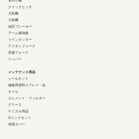
草刈り機
クイックヒッチ
大割機
小割機
油圧ブレーカー
アーム補強板
ツインカッター
アドオンフォーク
溶接フォーク
リッパー
メンテナンス用品
シールキット
補修用塗料スプレー・缶
オイル
エレメント・フィルター
グリース
ケミカル用品
Oリングセット
保護カバー