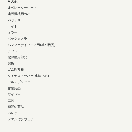
その他
オペレーターシート
建設機械用カバー
バッテリー
ライト
ミラー
バックカメラ
ハンマーナイフモア刃(草刈機刃)
チゼル
破砕機用部品
敷板
ゴム製敷板
タイヤストッパー(車輪止め)
アルミブリッジ
作業用品
ワイパー
工具
季節の商品
パレット
ファン付きウェア