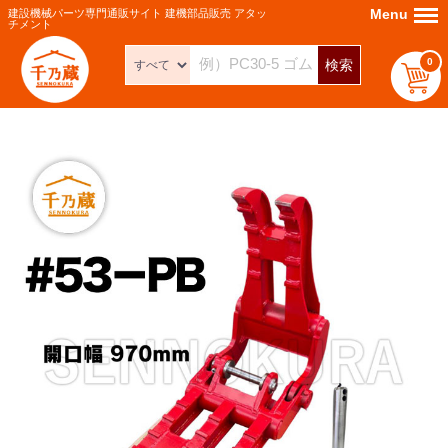
Menu
Menu
建設機械パーツ専門通販サイト 建機部品販売 アタッ
チメント
0
検索