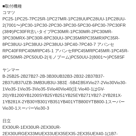
■取付機種
コマツ
PC25-1PC25-7PC25R-1PC27MR-1PC28UUPC28UU-1PC28UU-
2(7001〜)PC30-1PC30-2PC30-3PC30-5PC30-6PC30-7PC30FR
(38Φ)PC30FR古いタイプPC30MR-1PC30MR-2PC30MR-
3PC30MRX-3PC30R-8PC30UU-3PC35MRPC35MRXPC35R-
8PC38UU-1PC38UU-2PC38UU-3PC40-7PC40-7 アバンセ
RPC40FRPC40MRPC45-1 アバンセRPC45MRPC45MR-1PC45R-
8PC50MR-2PC50UD-2(モノブーム)PC50UU-2(8001〜)PC58SF
ヤンマー
B-25B25-2B27B27-2B-3B30UB32B3-2B32-2B37B37-
2B37UB37UZB-3MB3UB3U-3B3Σ -5B4ΣB5XVio27-2Vio30Vio30-
1Vio35-1Vio35-3Vio35-5Vio40Vio40(注:Vio40-1はGV-
20)YB1200YB1200SYB25YB251YB25EYB271YB27-2YB281X-
1YB281X-2YB30YB301YB351YB401YTB800YTB800-1スーパー
Vio30-1スーパーVio30-3
日立
EX30UR-1EX30UR-2EX30UR-
2EX30URGEX33MUEX33UEX35EX35-2EX35UEX40-1(1B7-