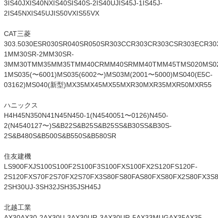
3IS40JXIS40NXIS40SIS40S-2IS40UJIS45J-1IS45J-
2IS45NXIS45UJIS50VXIS55VX
CAT三菱
303.5030ESR030SR040SR050SR303CCR303CR303CSR303EC
1MM30SR-2MM30SR-
3MM30TMM35MM35TMM40CRMM40SRMM40TMM45TMS020MS02
1MS035(〜6001)MS035(6002〜)MS03M(2001〜5000)MS040(E5C-
03162)MS040(新型)MX35MX45MX55MXR30MXR35MXR50MXR55
ハニックス
H4H45N350N41N45N450-1(N4540051〜0126)N450-
2(N4540127〜)S&B22S&B25S&B25SS&B30SS&B30S-
2S&B480S&B500S&B550S&B580SR
住友建機
LS900FXJS100S100F2S100F3S100FXS100FX2S120FS120F-
2S120FXS70F2S70FX2S70FX3S80FS80FAS80FXS80FX2S80FX3S8
2SH30UJ-3SH32JSH35JSH45J
北越工業
AX30AX30-2AX30U-3AX30UR-3AX30UR-5AX33MUGAX35AX35-