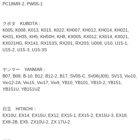
PC18MR-2, PW05-1
クボタ KUBOTA：
K005, K008, K013, K015, K022, KH007, KH012, KH014, KH021,
KH31, KH35, KH5, KH50H, KH8, KX005, KX012, KX014, KX021,
KX021HG, RX141, RX153S, RX201, RX203, U008, U10, U15-1,
U15-2, U15-3, U15-3S
ヤンマー YANMAR：
B07, B08, B-10, B12, B12-2, B17, SV05-C, SV08(J09), SV13, Vio10,
Vio12-2A, Vio15, Vio17, Vio9, YB10, YB101, YB10-2, YB151,
YB151U, YB151UZ
日立 HITACHI：
EX10U, EX14, EX15U, EX12, EX15-1, EX15-2, EX15U-3, EX18,
EX8-2B, EX5, ZX10U-2, ZX 17U-2