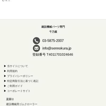
建設機械パーツ専門
千乃蔵
03-5875-2007
info@sennokura.jp
登録番号 T4011701024646
▶
当サイトについて
▶
利用規約
▶
プライバシーポリシー
▶
特定商取引法に基づく表記
▶
ご利用ガイド
▶
コーポレートサイト
足回り
建設機械用ゴムクローラー