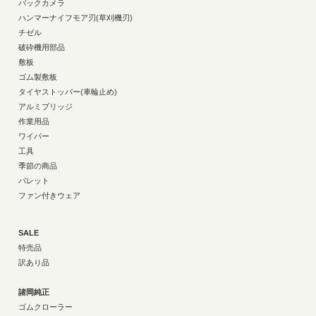
バックカメラ
ハンマーナイフモア刃(草刈機刃)
チゼル
破砕機用部品
敷板
ゴム製敷板
タイヤストッパー(車輪止め)
アルミブリッジ
作業用品
ワイパー
工具
季節の商品
パレット
ファン付きウェア
SALE
特売品
訳あり品
諸岡純正
ゴムクローラー