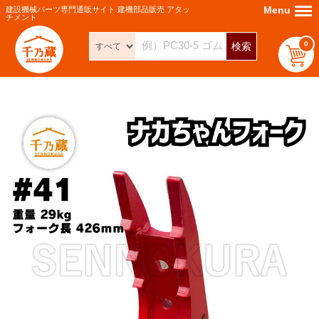
Menu
Menu
建設機械パーツ専門通販サイト 建機部品販売 アタッ
チメント
0
検索