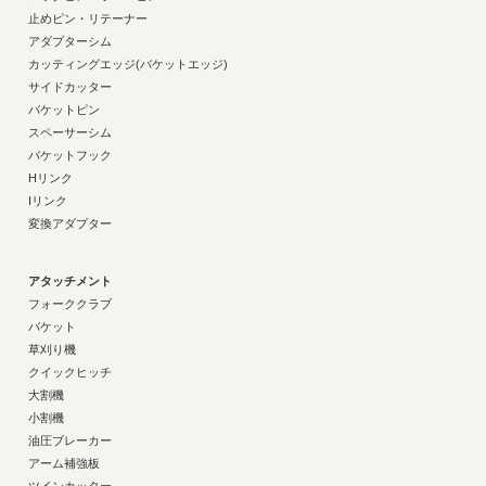
止めピン・リテーナー
アダプターシム
カッティングエッジ(バケットエッジ)
サイドカッター
バケットピン
スペーサーシム
バケットフック
Hリンク
Iリンク
変換アダプター
アタッチメント
フォーククラブ
バケット
草刈り機
クイックヒッチ
大割機
小割機
油圧ブレーカー
アーム補強板