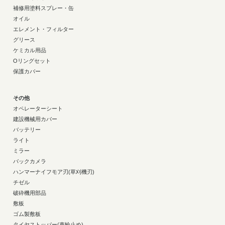
補修用塗料スプレー・缶
オイル
エレメント・フィルター
グリース
ケミカル用品
Oリングセット
保護カバー
その他
オペレーターシート
建設機械用カバー
バッテリー
ライト
ミラー
バックカメラ
ハンマーナイフモア刃(草刈機刃)
チゼル
破砕機用部品
敷板
ゴム製敷板
タイヤストッパー(車輪止め)