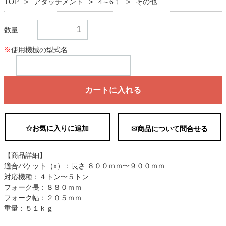
TOP
アタッチメント
4～6ｔ
その他
数量
※
使用機械の型式名
カートに入れる
✩お気に入りに追加
✉商品について問合せる
【商品詳細】
適合バケット（x）：長さ ８００ｍｍ〜９００ｍｍ
対応機種：４トン〜５トン
フォーク長：８８０ｍｍ
フォーク幅：２０５ｍｍ
重量：５１ｋｇ