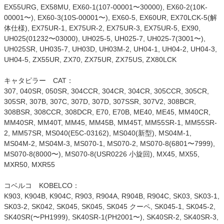
EX55URG, EX58MU, EX60-1(107-00001〜30000), EX60-2(10K-
00001〜), EX60-3(10S-00001〜), EX60-5, EX60UR, EX70LCK-5(解
体仕様), EX75UR-1, EX75UR-2, EX75UR-3, EX75UR-5, EX90,
UH025(01232〜03000), UH025-5, UH025-7, UH025-7(3001〜),
UH025SR, UH035-7, UH03D, UH03M-2, UH04-1, UH04-2, UH04-3,
UH04-5, ZX55UR, ZX70, ZX75UR, ZX75US, ZX80LCK
キャタピラー CAT：
307, 040SR, 050SR, 304CCR, 304CR, 304CR, 305CCR, 305CR,
305SR, 307B, 307C, 307D, 307D, 307SSR, 307V2, 308BCR,
308BSR, 308CCR, 308DCR, E70, E70B, ME40, ME45, MM40CR,
MM40SR, MM40T, MM45, MM45B, MM45T, MM55SR-1, MM55SR-
2, MM57SR, MS040(E5C-03162), MS040(新型), MS04M-1,
MS04M-2, MS04M-3, MS070-1, MS070-2, MS070-8(6801〜7999),
MS070-8(8000〜), MS070-8(USR0226 小旋回), MX45, MX55,
MXR50, MXR55
コベルコ KOBELCO：
K903, K904B, K904C, R903, R904A, R904B, R904C, SK03, SK03-1,
SK03-2, SK042, SK045, SK045, SK045 クーペ, SK045-1, SK045-2,
SK40SR(〜PH1999), SK40SR-1(PH2001〜), SK40SR-2, SK40SR-3,