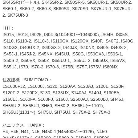
SK45SR(ビートル), SK45SR-2, SK50SR-5, SK50UR-1, SK50UR-2,
SK60-1, SK60-2, SK60-3, SK60SR, SK70SR, SK75UR-1, SK75UR-
2, SK75UR-3
I H I：
IS015, IS018, IS025, IS04-3(1044001〜1046000), IS04H, IS05S,
IS110, IS110-2, IS110-3, IS110GX, IS120GX, IS40F, IS40F2, IS40G,
IS40GX, IS40GX-2, IS40GX-3, IS40JX, IS40NX, IS40S, IS40S-2,
IS45J-1, IS45J-2, IS45NX, IS45UJ, IS50G, IS50GX3, IS50S-1,
IS50S-2, IS50VX, IS50Z, IS55UJ-1, IS55UJ-2, IS55UX, IS55VX,
IS65UJ, IS70, IS70-2, IS70-3, IS75B, IS75F, IS75V, IS80NX
住友建機 SUMITOMO：
LS1600FJ2, LS1600J, S120, S120AA, S120AJ, S120E, S120F,
S120F-2, S120FX, S130, S135UX, S140AJ, S140J, S160EA,
S160EJ, S160FA, S160FJ, S160J, S2500AJ, S2500BJ, SH45J,
SH55U-2, SH55UJ, SH60, SH60-2, SH65U(〜1101),
SH65UJ(1101〜), SH75U, SH75UJ, SH75X-2, SH75X-3
ハニックス HANIX：
H4, H45, N41, N45, N450-1(N4540051〜0126), N450-