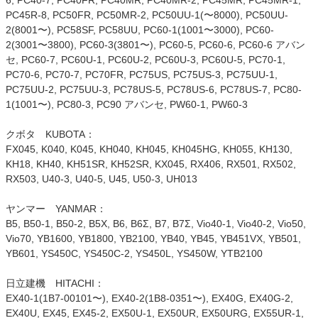
6, PC40-7, PC40FR, PC40MR, PC40MR-2, PC45MR, PC45MR-1,
PC45R-8, PC50FR, PC50MR-2, PC50UU-1(〜8000), PC50UU-
2(8001〜), PC58SF, PC58UU, PC60-1(1001〜3000), PC60-
2(3001〜3800), PC60-3(3801〜), PC60-5, PC60-6, PC60-6 アバン
セ, PC60-7, PC60U-1, PC60U-2, PC60U-3, PC60U-5, PC70-1,
PC70-6, PC70-7, PC70FR, PC75US, PC75US-3, PC75UU-1,
PC75UU-2, PC75UU-3, PC78US-5, PC78US-6, PC78US-7, PC80-
1(1001〜), PC80-3, PC90 アバンセ, PW60-1, PW60-3
クボタ KUBOTA：
FX045, K040, K045, KH040, KH045, KH045HG, KH055, KH130,
KH18, KH40, KH51SR, KH52SR, KX045, RX406, RX501, RX502,
RX503, U40-3, U40-5, U45, U50-3, UH013
ヤンマー YANMAR：
B5, B50-1, B50-2, B5X, B6, B6Σ, B7, B7Σ, Vio40-1, Vio40-2, Vio50,
Vio70, YB1600, YB1800, YB2100, YB40, YB45, YB451VX, YB501,
YB601, YS450C, YS450C-2, YS450L, YS450W, YTB2100
日立建機 HITACHI：
EX40-1(1B7-00101〜), EX40-2(1B8-0351〜), EX40G, EX40G-2,
EX40U, EX45, EX45-2, EX50U-1, EX50UR, EX50URG, EX55UR-1,