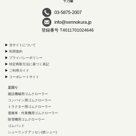
千乃蔵
03-5875-2007
info@sennokura.jp
登録番号 T4011701024646
▶
当サイトについて
▶
利用規約
▶
プライバシーポリシー
▶
特定商取引法に基づく表記
▶
ご利用ガイド
▶
コーポレートサイト
足回り
建設機械用ゴムクローラー
コンバイン用ゴムクローラー
トラクター用ゴムクローラー
運搬車・作業機用ゴムクローラー
除雪機用ゴムクローラー
ゴムパッド
シューリンクアッセン(鉄シュー)