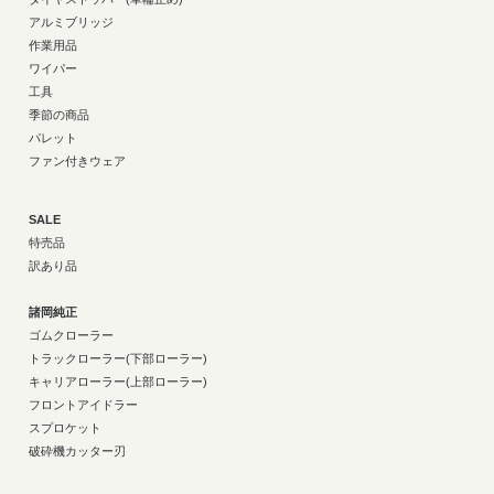
アルミブリッジ
作業用品
ワイパー
工具
季節の商品
パレット
ファン付きウェア
SALE
特売品
訳あり品
諸岡純正
ゴムクローラー
トラックローラー(下部ローラー)
キャリアローラー(上部ローラー)
フロントアイドラー
スプロケット
破砕機カッター刃